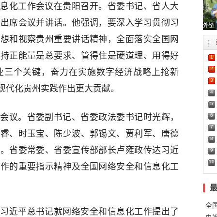
和信息化工作会议在贵阳召开。省委书记、省人大
麟出席会议并讲话。他强调，要深入学习贯彻习
外链
思想和视察贵州重要讲话精神，全面落实全国网
坚持正能量是总要求、管得住是硬道理、用得好
1
2
业三个关键，奋力在实施数字经济战略上抢新
3
现代化贵州实践作出更大贡献。
4
5
6
会议。省委副书记、省委政法委书记时光辉，
7
李睿、时玉宝、陈少波、郭锡文、贾利军、唐德
8
加。省委常委、省委宣传部部长卢雍政传达习近
9
10
工作的重要指示精神及全国网络安全和信息化工
全
习近平总书记就网络安全和信息化工作提出了