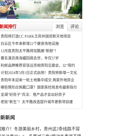
新闻排行
浏览
评论
贵阳将打造CC PARK王府井国贸新天地项目
白云区今年来新增22个健身场地设施
12月底贵阳太平路将炫酷展“新颜”！
著名演员周海媚因病去世，年仅57岁
利郎品牌推荐官张远亮相贵阳见面会，以“简约
计划2024年5月1日正式启用！贵阳将新增一文化
贵阳年末迎来一轮土地集中成交 两家外地房企
哪些情形应佩戴口罩？国家疾控局发布最新指引
龙湖“好房子”兵法：卷产品才会出好房子
老街“新生”！太平路改造提升城市更新项目建
最新新闻
国推介！冬游美丽乡村，贵州这2条线路不容