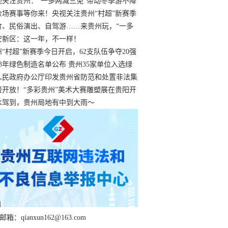
过
视关注贵州：“一多两减三免”带动冬季游不降
余场赛事等你来！央视关注贵州“村超”新赛季
“打响”
食、民俗演出、自驾游……来贵州玩，“一多
减三免”！
安新区：这一年，不一样！
州“村超”新赛季今日开启，62支队伍争夺20强
额
23年绿色制造名单公布 贵州35家单位入选绿
工厂
人民政府办公厅印发贵州省防范和处置非法集
工作实施细则
费开放！“多彩贵州”美术大赛雕塑展在贵阳开
持续至1月19日
水驾到，贵州局地有中到大雨～
箱：qianxun162@163.com