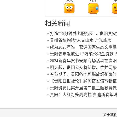
相关新闻
• 打造“15分钟养老服务圈”，贵阳
• 贵州省博物馆“人文山水 时光峰峦
• 成为2023年唯一获评国家生态文
• 贵阳去年发放近1.3万笔公积金贷款
• 2024新春年货节安顺专场活动在贵
• 明天起，贵阳公交将新增、优并两
• 春节期间，贵阳各地可燃放烟花爆
• 【贵阳日报社论】踔厉奋发谱写新征
• 贵阳贵安扎实开展第二批主题教育做
• 贵阳：大红灯笼高高挂 喜迎新春年
关于我