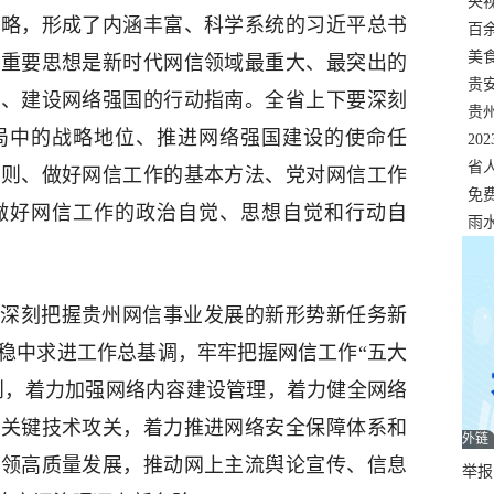
错
央
战略，形成了内涵丰富、科学系统的习近平总书
温
百
正式
美
一重要思想是新时代网信领域最重大、最突出的
两
贵
展、建设网络强国的行动指南。全省上下要深刻
贵
局中的战略地位、推进网络强国建设的使命任
名
20
色
省
原则、做好网信工作的基本方法、党对网信工作
资
免
做好网信工作的政治自觉、思想自觉和行动自
展，
雨
深刻把握贵州网信事业发展的新形势新任务新
稳中求进工作总基调，牢牢把握网信工作“五大
原则，着力加强网络内容建设管理，着力健全网络
域关键技术攻关，着力推进网络安全保障体系和
外链
引领高质量发展，推动网上主流舆论宣传、信息
举报邮