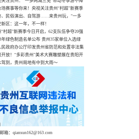
过
视关注贵州：“一多两减三免”带动冬季游不降
余场赛事等你来！央视关注贵州“村超”新赛季
“打响”
食、民俗演出、自驾游……来贵州玩，“一多
减三免”！
安新区：这一年，不一样！
州“村超”新赛季今日开启，62支队伍争夺20强
额
23年绿色制造名单公布 贵州35家单位入选绿
工厂
人民政府办公厅印发贵州省防范和处置非法集
工作实施细则
费开放！“多彩贵州”美术大赛雕塑展在贵阳开
持续至1月19日
水驾到，贵州局地有中到大雨～
箱：qianxun162@163.com