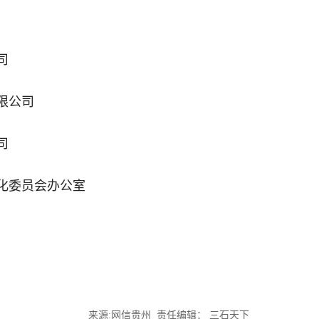
司
限公司
司
化委员会办公室
来源:网信贵州 责任编辑： 三石天下