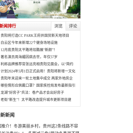
新闻排行
浏览
评论
贵阳将打造CC PARK王府井国贸新天地项目
白云区今年来新增22个健身场地设施
12月底贵阳太平路将炫酷展“新颜”！
著名演员周海媚因病去世，年仅57岁
利郎品牌推荐官张远亮相贵阳见面会，以“简约
计划2024年5月1日正式启用！贵阳将新增一文化
贵阳年末迎来一轮土地集中成交 两家外地房企
哪些情形应佩戴口罩？国家疾控局发布最新指引
龙湖“好房子”兵法：卷产品才会出好房子
老街“新生”！太平路改造提升城市更新项目建
最新新闻
国推介！冬游美丽乡村，贵州这2条线路不容