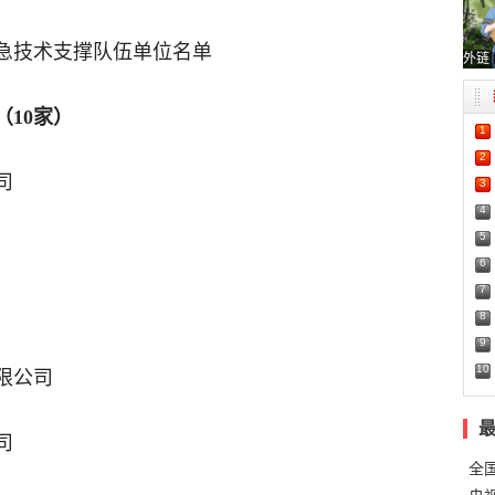
急技术支撑队伍单位名单
外链
10家）
1
2
司
3
4
5
6
7
8
9
10
限公司
司
全