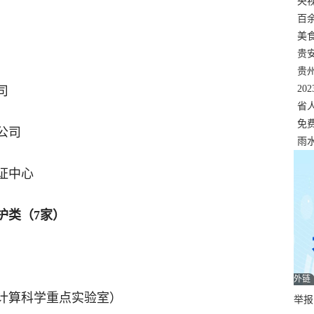
错
央
温
百
正式
美
两
贵
贵
名
20
司
色
省
资
免
公司
展，
雨
证中心
护类（7家）
外链
计算科学重点实验室）
举报邮