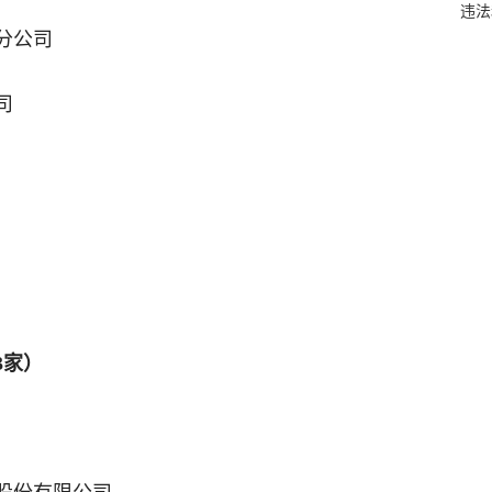
违法
分公司
司
3家）