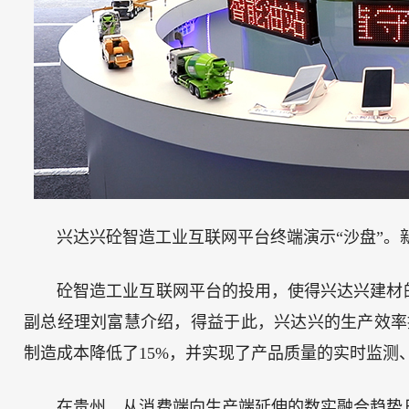
兴达兴砼智造工业互联网平台终端演示“沙盘”。新
砼智造工业互联网平台的投用，使得兴达兴建材
副总经理刘富慧介绍，得益于此，兴达兴的生产效率提
制造成本降低了15%，并实现了产品质量的实时监测
在贵州，从消费端向生产端延伸的数实融合趋势