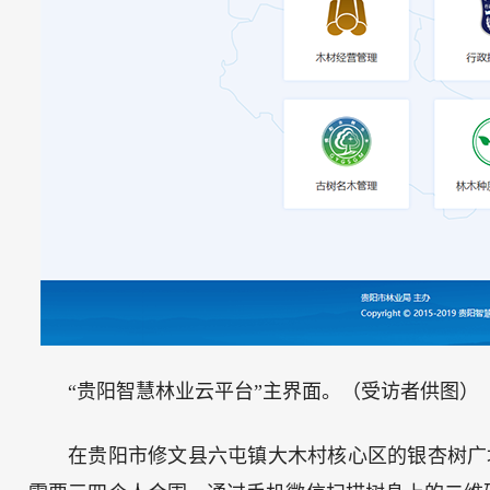
“贵阳智慧林业云平台”主界面。（受访者供图）
在贵阳市修文县六屯镇大木村核心区的银杏树广