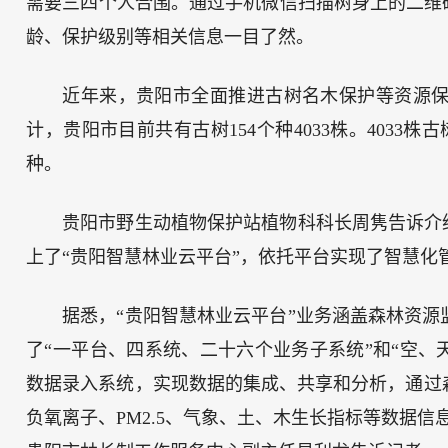
需要三四个人合围。通过手机微信扫描树身上的二维
龄、保护级别等相关信息一目了然。
近年来，贵阳市全面推进古树名木保护等资源
计，贵阳市目前共有古树154个种4033株。4033
种。
贵阳市野生动植物保护站植物科科长周隽告诉介
上了“贵阳智慧林业云平台”，依托平台实现了智慧
据悉，“贵阳智慧林业云平台”业务涵盖森林资
了“一平台、四系统、二十六个业务子系统”和“空、天
数据录入系统，实现数据的集成、共享和分析，通过
负氧离子、PM2.5、气象、土、木生长指标等数据