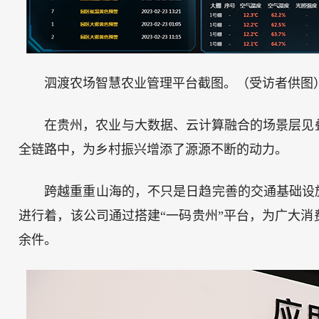
泗渡农场智慧农业管理平台截图。（受访者供图
在贵州，农业与大数据、云计算融合的场景层见
全链路中，为乡村振兴增添了源源不断的动力。
跨越重重山海的，不只是日趋完善的交通基础设
进行着，该公司通过搭建“一码贵州”平台，为广大消
余件。