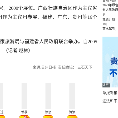
贵州“村超
2023年
米，2000个展位。广西壮族自治区作为主宾省
省人民政
则
州作为主宾州参展，福建、广东、贵州等16个
免费开放！
19日
雨水驾到
家旅游局与福建省人民政府联合举办。自2005
。（记者 赵林）
来源:贵州日报 责任编辑： 三石天下
外链
举报邮箱：q
违法和不良
难过
羡慕
愤怒
流泪