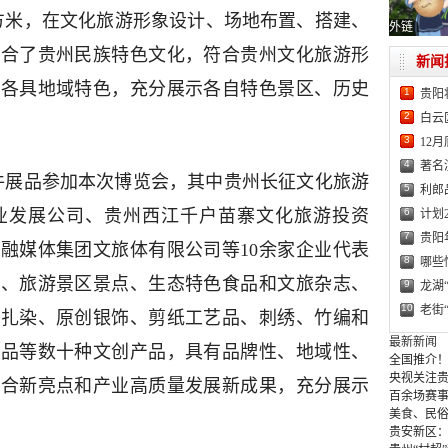
平方米，在文化旅游形象设计、场地布置、搭建、
外链
结合了贵州民族特色文化，符合贵州文化旅游形
新闻
也各具地域特色，充分展示各自特色景区、历史
1
贵阳
2
白云
3
12
4
著名
0多件展品参加本次博览会，其中贵州长征文化旅游
5
利郎
6
业发展公司、贵州西江千户苗寨文化旅游投资
计划
7
贵阳
融媒体集团文旅体有限公司等10余家企业代表
8
哪些
业、旅游景区景点、生态特色食品和文旅杂志、
9
龙湖
10
老街
、扎染、原创银饰、剪纸工艺品、刺绣、竹编和
最新新闻
生品等数十种文创产品，具有品牌性、地域性、
全国推介！
央视关注贵
融合新亮点和产业高质量发展新成果，充分展示
百余场赛事
美食、民俗
贵安新区