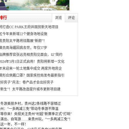
排行
浏览
评论
将打造CC PARK王府井国贸新天地项目
区今年来新增22个健身场地设施
月底贵阳太平路将炫酷展“新颜”！
演员周海媚因病去世，年仅57岁
品牌推荐官张远亮相贵阳见面会，以“简约
2024年5月1日正式启用！贵阳将新增一文化
年末迎来一轮土地集中成交 两家外地房企
情形应佩戴口罩？国家疾控局发布最新指引
“好房子”兵法：卷产品才会出好房子
“新生”！太平路改造提升城市更新项目建
冬游美丽乡村，贵州这2条线路不容错过
州：“一多两减三免”带动冬季游不降温
等你来！央视关注贵州“村超”新赛季正式“打响”
演出、自驾游……来贵州玩，“一多两减三免”！
：这一年，不一样！