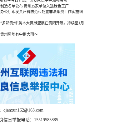
”新赛季今日开启，62支队伍争夺20强名额
绿色制造名单公布 贵州35家单位入选绿色工厂
府办公厅印发贵州省防范和处置非法集资工作实施细
“多彩贵州”美术大赛雕塑展在贵阳开展，持续至1月
，贵州局地有中到大雨～
ianxun162@163.com
信息举报电话：15519583885