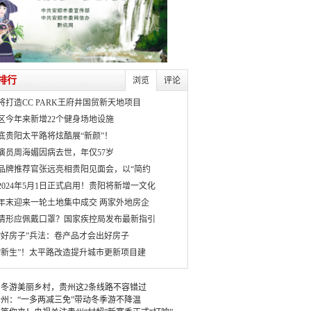
排行
浏览
评论
将打造CC PARK王府井国贸新天地项目
区今年来新增22个健身场地设施
月底贵阳太平路将炫酷展“新颜”！
演员周海媚因病去世，年仅57岁
品牌推荐官张远亮相贵阳见面会，以“简约
2024年5月1日正式启用！贵阳将新增一文化
年末迎来一轮土地集中成交 两家外地房企
情形应佩戴口罩？国家疾控局发布最新指引
“好房子”兵法：卷产品才会出好房子
“新生”！太平路改造提升城市更新项目建
冬游美丽乡村，贵州这2条线路不容错过
州：“一多两减三免”带动冬季游不降温