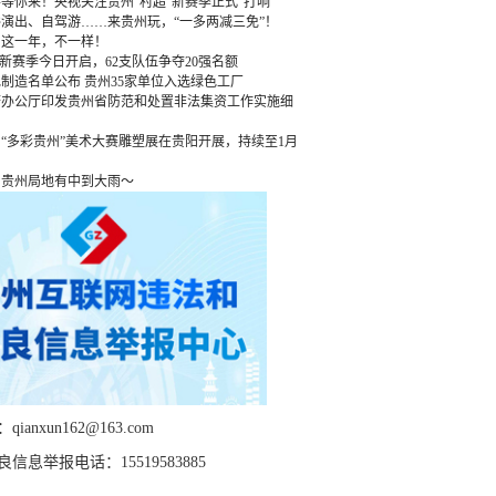
等你来！央视关注贵州“村超”新赛季正式“打响”
演出、自驾游……来贵州玩，“一多两减三免”！
：这一年，不一样！
”新赛季今日开启，62支队伍争夺20强名额
绿色制造名单公布 贵州35家单位入选绿色工厂
府办公厅印发贵州省防范和处置非法集资工作实施细
“多彩贵州”美术大赛雕塑展在贵阳开展，持续至1月
，贵州局地有中到大雨～
ianxun162@163.com
信息举报电话：15519583885