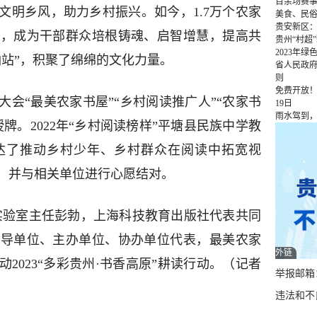
百余场赛事
文明乡风，助力乡村振兴。如今，1.7万个农家
美食、民俗
贵安新区
间，成为干部群众培根铸魂、启智增慧，提高共
贵州“村超
2023年
油站”，积聚了绵绵的文化力量。
省人民政
则
免费开放！
会“最美农家书屋”“乡村阅读推广人”“农家书
19日
雨水驾到
牌。2022年“乡村阅读榜样”平塘县民族中学教
达了推动乡村少年、乡村群众在阅读中拓宽视
，并与相关单位进行心愿结对。
点实验室主任彭勃，上海科技教育出版社代表共同
指导单位、主办单位、协办单位代表，最美农家
外链
2023“多彩贵州·书香高原”耕读行动。（记者
举报邮箱：q
违法和不良