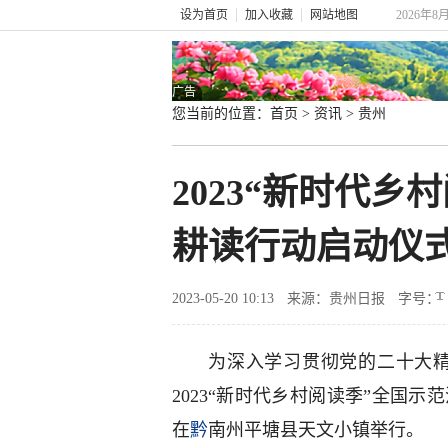
设为首页
加入收藏
网站地图
2026年8
广告
您当前的位置：
首页
>
资讯
>
贵州
2023“新时代
耕读行动启动仪
2023-05-20 10:13
来源：贵州日报
字号：
为深入学习贯彻党的二十大精
2023“新时代乡村阅读季”全国示
在
黔
南州平塘县天文小镇举行。