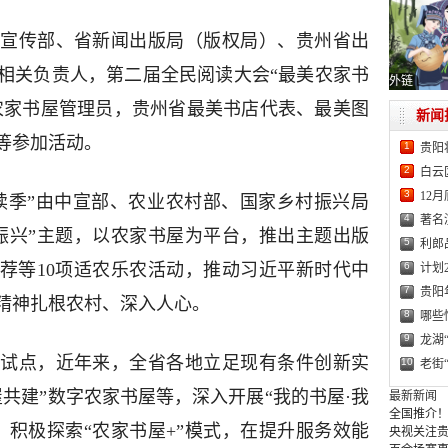
宣传部、省新闻出版局（版权局）、贵州省出
相关负责人，第二届全民阅读大会“最美农家书
外链
层农家书屋管理员，贵州省最美书店代表、最美图
新闻
等参加活动。
1
贵阳
2
白云
3
12
阅读季”由中宣部、农业农村部、国家乡村振兴局
4
著名
振兴”主题，以农家书屋为平台，推出主题出版
5
利郎
6
推荐等10项适农乐农活动，推动习近平新时代中
计划
7
贵阳
精神扎根农村、深入人心。
8
哪些
9
龙湖
试点，近年来，全省各地立足现有条件创新实
10
老街
共建”数字农家书屋等，深入开展“我的书屋·我
最新新闻
全国推介！
，积极探索“农家书屋+”模式，在提升服务效能
央视关注贵