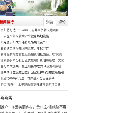
新闻排行
浏览
评论
贵阳将打造CC PARK王府井国贸新天地项目
白云区今年来新增22个健身场地设施
12月底贵阳太平路将炫酷展“新颜”！
著名演员周海媚因病去世，年仅57岁
利郎品牌推荐官张远亮相贵阳见面会，以“简约
计划2024年5月1日正式启用！贵阳将新增一文化
贵阳年末迎来一轮土地集中成交 两家外地房企
哪些情形应佩戴口罩？国家疾控局发布最新指引
龙湖“好房子”兵法：卷产品才会出好房子
老街“新生”！太平路改造提升城市更新项目建
最新新闻
国推介！冬游美丽乡村，贵州这2条线路不容