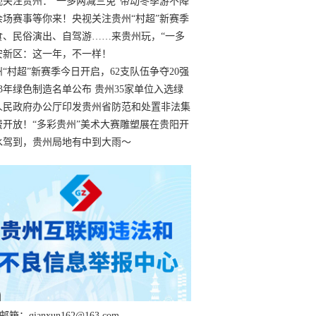
过
视关注贵州：“一多两减三免”带动冬季游不降
余场赛事等你来！央视关注贵州“村超”新赛季
“打响”
食、民俗演出、自驾游……来贵州玩，“一多
减三免”！
安新区：这一年，不一样！
州“村超”新赛季今日开启，62支队伍争夺20强
额
23年绿色制造名单公布 贵州35家单位入选绿
工厂
人民政府办公厅印发贵州省防范和处置非法集
工作实施细则
费开放！“多彩贵州”美术大赛雕塑展在贵阳开
持续至1月19日
水驾到，贵州局地有中到大雨～
箱：qianxun162@163.com