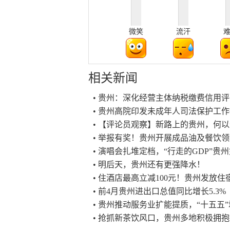
微笑
流汗
相关新闻
• 贵州：深化经营主体纳税缴费信用
• 贵州高院印发未成年人司法保护工
• 【评论员观察】新路上的贵州，何
• 举报有奖！贵州开展成品油及餐饮
• 演唱会扎堆定档，“行走的GDP”贵
• 明后天，贵州还有更强降水！
• 住酒店最高立减100元！贵州发放住
• 前4月贵州进出口总值同比增长5.3%
• 贵州推动服务业扩能提质，“十五五
• 抢抓新茶饮风口，贵州多地积极拥