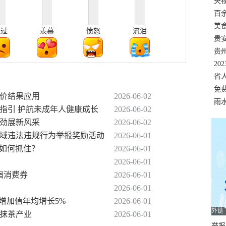
错
央
温
百
正式
美
难过
羡慕
愤怒
流泪
两
贵
贵
名
20
色
省
资
免
评价结果应用
2026-06-02
展，
雨
作指引 护航未成年人健康成长
2026-06-02
以劲展新风采
2026-06-02
领域违法违规行为举报奖励活动
2026-06-01
州如何抓住？
2026-06-01
2026-06-01
宿消费券
2026-06-01
2026-06-01
”增加值年均增长5%
2026-06-01
外链
抱抹茶产业
2026-06-01
举报邮