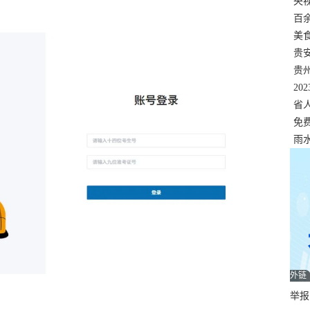
错
央
温
百
正式
美
两
贵
贵
名
20
色
省
资
免
展，
雨
外链
举报邮