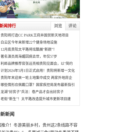
新闻排行
浏览
评论
贵阳将打造CC PARK王府井国贸新天地项目
白云区今年来新增22个健身场地设施
12月底贵阳太平路将炫酷展“新颜”！
著名演员周海媚因病去世，年仅57岁
利郎品牌推荐官张远亮相贵阳见面会，以“简约
计划2024年5月1日正式启用！贵阳将新增一文化
贵阳年末迎来一轮土地集中成交 两家外地房企
哪些情形应佩戴口罩？国家疾控局发布最新指引
龙湖“好房子”兵法：卷产品才会出好房子
老街“新生”！太平路改造提升城市更新项目建
最新新闻
国推介！冬游美丽乡村，贵州这2条线路不容