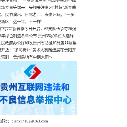
过
视关注贵州：“一多两减三免”带动冬季游不降
余场赛事等你来！央视关注贵州“村超”新赛季
“打响”
食、民俗演出、自驾游……来贵州玩，“一多
减三免”！
安新区：这一年，不一样！
州“村超”新赛季今日开启，62支队伍争夺20强
额
23年绿色制造名单公布 贵州35家单位入选绿
工厂
人民政府办公厅印发贵州省防范和处置非法集
工作实施细则
费开放！“多彩贵州”美术大赛雕塑展在贵阳开
持续至1月19日
水驾到，贵州局地有中到大雨～
箱：qianxun162@163.com