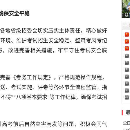
确保安全平稳
外链
各地省级招委会切实压实主体责任，精心做好
1
试环境、维护考试招生安全稳定、整肃考风考纪
2
3
患，改进完善相关措施，牢牢守住考试安全底
4
5
6
7
完善《考务工作规定》，严格规范操作规程，
8
运送、考试实施、评卷等各环节全流程监管。指
9
个不得”“八项基本要求”等工作纪律，确保考试招
10
全
对高考前后自然灾害高发等问题，积极会同气