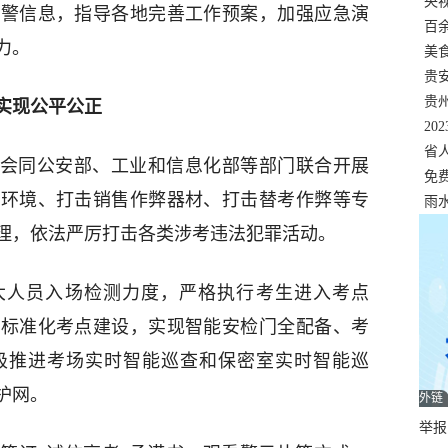
错
央
预警信息，指导各地完善工作预案，加强应急演
温
百
力。
正式
美
两
贵
贵
实现公平公正
名
20
色
省
会同公安部、工业和信息化部等部门联合开展
资
免
边环境、打击销售作弊器材、打击替考作弊等专
展，
雨
理，依法严厉打击各类涉考违法犯罪活动。
大人员入场检测力度，严格执行考生进入考点
强标准化考点建设，实现智能安检门全配备、考
极推进考场实时智能巡查和保密室实时智能巡
护网。
外链
举报邮