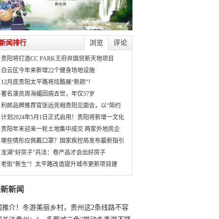
新闻排行
浏览
评论
贵阳将打造CC PARK王府井国贸新天地项目
白云区今年来新增22个健身场地设施
12月底贵阳太平路将炫酷展“新颜”！
著名演员周海媚因病去世，年仅57岁
利郎品牌推荐官张远亮相贵阳见面会，以“简约
计划2024年5月1日正式启用！贵阳将新增一文化
贵阳年末迎来一轮土地集中成交 两家外地房企
哪些情形应佩戴口罩？国家疾控局发布最新指引
龙湖“好房子”兵法：卷产品才会出好房子
老街“新生”！太平路改造提升城市更新项目建
最新新闻
国推介！冬游美丽乡村，贵州这2条线路不容