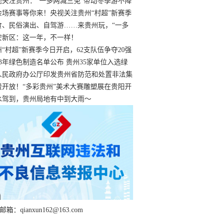
过
视关注贵州：“一多两减三免”带动冬季游不降
余场赛事等你来！央视关注贵州“村超”新赛季
“打响”
食、民俗演出、自驾游……来贵州玩，“一多
减三免”！
安新区：这一年，不一样！
州“村超”新赛季今日开启，62支队伍争夺20强
额
23年绿色制造名单公布 贵州35家单位入选绿
工厂
人民政府办公厅印发贵州省防范和处置非法集
工作实施细则
费开放！“多彩贵州”美术大赛雕塑展在贵阳开
持续至1月19日
水驾到，贵州局地有中到大雨～
箱：qianxun162@163.com