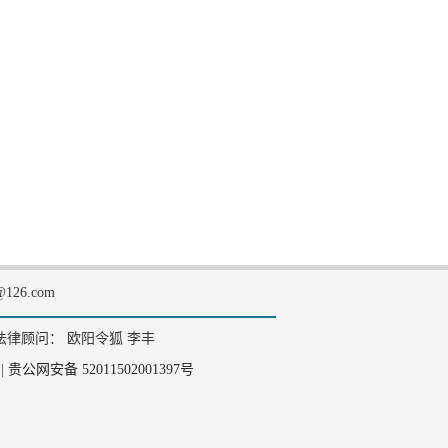
126.com
法律顾问： 欧阳令狐 李丰
|
贵公网安备 52011502001397号