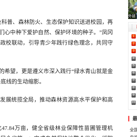
外链
业科普、森林防火、生态保护知识送进校园，再
们心中种下爱护自然、保护环境的种子。”凤冈
1
过政校联动，引导青少年践行绿色理念，共同守
2
3
4
5
的希望，更是遵义市深入践行“绿水青山就是金
6
7
条底线的生动缩影。
8
9
发展统揽全局，推动森林资源高水平保护和高
10
化47.84万亩，健全省级林业保障性苗圃管理机
全