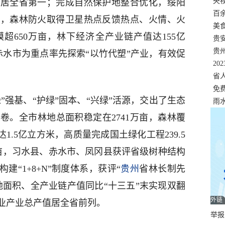
错
央
量居全省第一；完成自然保护地整合优化，绥阳
温
百
单，森林防火取得卫星热点反馈热点、火情、火
正式
美
超650万亩，林下经济全产业链产值达155亿
两
贵
贵
赤水市为重点率先探索“以竹代塑”产业，有效促
名
20
色
省
资
免
绿”强基、“护绿”固本、“兴绿”活源，交出了生态
展，
雨
卷。全市林地总面积稳定在2741万亩，森林覆
1.5亿立方米，高质量完成国土绿化工程239.5
万亩，习水县、赤水市、凤冈县获评省级树种结构
建“1+8+N”制度体系，获评“
贵州
省林长制先
地面积、全产业链产值同比“十三五”末实现双翻
外链
业产业总产值居全省前列。
举报邮