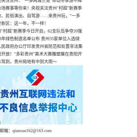
过
视关注贵州：“一多两减三免”带动冬季游不降
余场赛事等你来！央视关注贵州“村超”新赛季
“打响”
食、民俗演出、自驾游……来贵州玩，“一多
减三免”！
安新区：这一年，不一样！
州“村超”新赛季今日开启，62支队伍争夺20强
额
23年绿色制造名单公布 贵州35家单位入选绿
工厂
人民政府办公厅印发贵州省防范和处置非法集
工作实施细则
费开放！“多彩贵州”美术大赛雕塑展在贵阳开
持续至1月19日
水驾到，贵州局地有中到大雨～
箱：qianxun162@163.com