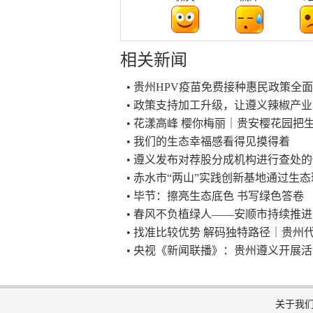
相关新闻
• 贵州HPV疫苗免费接种惠民政策全
• 政策支持加工升级，让遵义辣椒产
• 花漾高峰 樱你梅丽｜贵安樱花园把
• 我们的生态幸福感看得见摸得着
• 遵义发布对荐股分成机构进行查处
• 赤水市“两山”实践创新基地通过生
• 毕节：擦亮生态底色 书写绿色答卷
• 春风不负植绿人——安顺市持续推
• 找准比较优势 解码独特路径｜贵州
• 央视《新闻联播》：贵州遵义开展
关于我