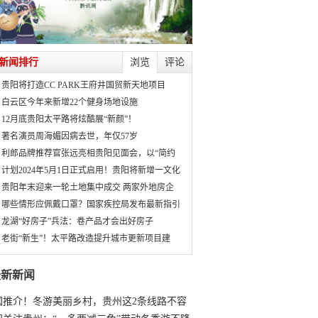
新闻排行
浏览
评论
贵阳将打造CC PARK王府井国贸新天地项目
白云区今年来新增22个健身场地设施
12月底贵阳太平路将炫酷展“新颜”！
著名演员周海媚因病去世，年仅57岁
利郎品牌推荐官张远亮相贵阳见面会，以“简约
计划2024年5月1日正式启用！贵阳将新增一文化
贵阳年末迎来一轮土地集中成交 两家外地房企
哪些情形应佩戴口罩？国家疾控局发布最新指引
龙湖“好房子”兵法：卷产品才会出好房子
老街“新生”！太平路改造提升城市更新项目建
最新新闻
国推介！冬游美丽乡村，贵州这2条线路不容