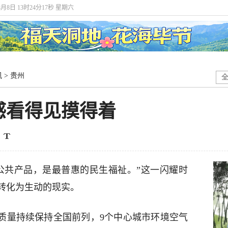
8月8日 13时24分18秒 星期六
讯
>
贵州
感看得见摸得着
公共产品，是最普惠的民生福祉。”这一闪耀时
转化为生动的现实。
境质量持续保持全国前列，9个中心城市环境空气