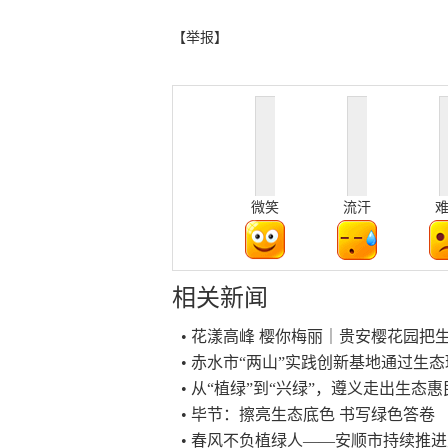
【举报】
微笑
流汗
相关新闻
• 花漾高峰 樱你梅丽｜贵安樱花园把
• 赤水市“两山”实践创新基地通过生
• 从“植绿”到“兴绿”，遵义走出生态
• 毕节：擦亮生态底色 书写绿色答卷
• 春风不负植绿人——安顺市持续推