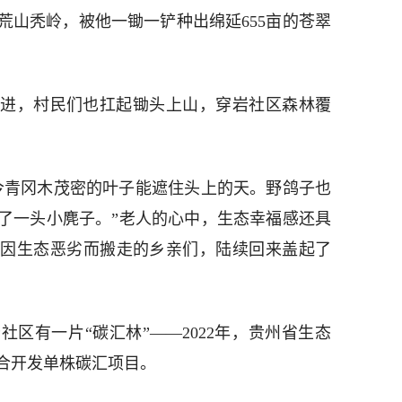
荒山秃岭，被他一锄一铲种出绵延655亩的苍翠
进，村民们也扛起锄头上山，穿岩社区森林覆
今青冈木茂密的叶子能遮住头上的天。野鸽子也
了一头小麂子。”老人的心中，生态幸福感还具
经因生态恶劣而搬走的乡亲们，陆续回来盖起了
区有一片“碳汇林”——2022年，贵州省生态
合开发单株碳汇项目。