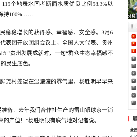
119个地表水国考断面水质优良比例98.3%以
持100%……
外链
民稳稳增长的获得感、幸福感、安全感。3月6
1
州代表团开放团组会议上，全国人大代表、贵州
2
3
四五”贵州发展成就时，一句“群众生态幸福感不
4
人的民生底色。
5
6
7
县脚尧村笼罩在湿漉漉的雾气里，杨胜明早早来
8
9
10
足准备。去年我们合作社生产的雷山银球茶一销
高的产值！”杨胜明很有底气地对记者说。
全