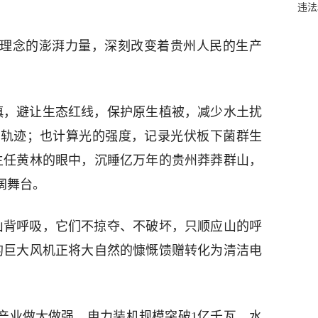
违法
”理念的澎湃力量，深刻改变着贵州人民的生产
慎，避让生态红线，保护原生植被，减少水土扰
鸟轨迹；也计算光的强度，记录光伏板下菌群生
主任黄林的眼中，沉睡亿万年的贵州莽莽群山，
阔舞台。
山背呼吸，它们不掠夺、不破坏，只顺应山的呼
的巨大风机正将大自然的慷慨馈赠转化为清洁电
源产业做大做强，电力装机规模突破1亿千瓦，水