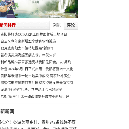
新闻排行
浏览
评论
贵阳将打造CC PARK王府井国贸新天地项目
白云区今年来新增22个健身场地设施
12月底贵阳太平路将炫酷展“新颜”！
著名演员周海媚因病去世，年仅57岁
利郎品牌推荐官张远亮相贵阳见面会，以“简约
计划2024年5月1日正式启用！贵阳将新增一文化
贵阳年末迎来一轮土地集中成交 两家外地房企
哪些情形应佩戴口罩？国家疾控局发布最新指引
龙湖“好房子”兵法：卷产品才会出好房子
老街“新生”！太平路改造提升城市更新项目建
最新新闻
国推介！冬游美丽乡村，贵州这2条线路不容