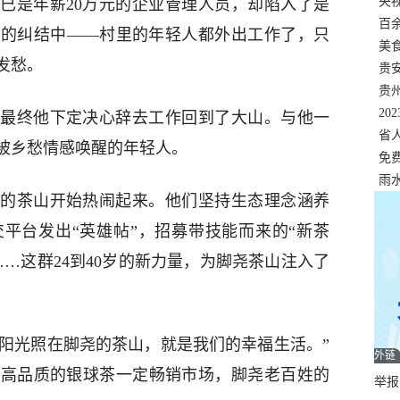
错
央
已是年薪20万元的企业管理人员，却陷入了是
温
百
业的纠结中——村里的年轻人都外出工作了，只
正式
美
发愁。
两
贵
贵
名
20
最终他下定决心辞去工作回到了大山。与他一
色
省
被乡愁情感唤醒的年轻人。
资
免
展，
雨
的茶山开始热闹起来。他们坚持生态理念涵养
平台发出“英雄帖”，招募带技能而来的“新茶
…这群24到40岁的新力量，为脚尧茶山注入了
的阳光照在脚尧的茶山，就是我们的幸福生活。”
外链
，高品质的银球茶一定畅销市场，脚尧老百姓的
举报邮