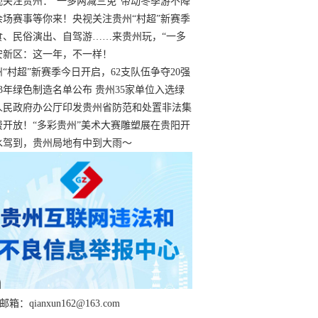
过
视关注贵州：“一多两减三免”带动冬季游不降
余场赛事等你来！央视关注贵州“村超”新赛季
“打响”
食、民俗演出、自驾游……来贵州玩，“一多
减三免”！
安新区：这一年，不一样！
州“村超”新赛季今日开启，62支队伍争夺20强
额
23年绿色制造名单公布 贵州35家单位入选绿
工厂
人民政府办公厅印发贵州省防范和处置非法集
工作实施细则
费开放！“多彩贵州”美术大赛雕塑展在贵阳开
持续至1月19日
水驾到，贵州局地有中到大雨～
箱：qianxun162@163.com