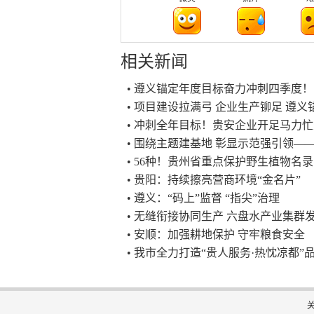
相关新闻
• 遵义锚定年度目标奋力冲刺四季度！
• 项目建设拉满弓 企业生产铆足 遵
• 冲刺全年目标！贵安企业开足马力
• 围绕主题建基地 彰显示范强引领
• 56种！贵州省重点保护野生植物名
• 贵阳：持续擦亮营商环境“金名片”
• 遵义：“码上”监督 “指尖”治理
• 无缝衔接协同生产 六盘水产业集群
• 安顺：加强耕地保护 守牢粮食安全
• 我市全力打造“贵人服务·热忱凉都”