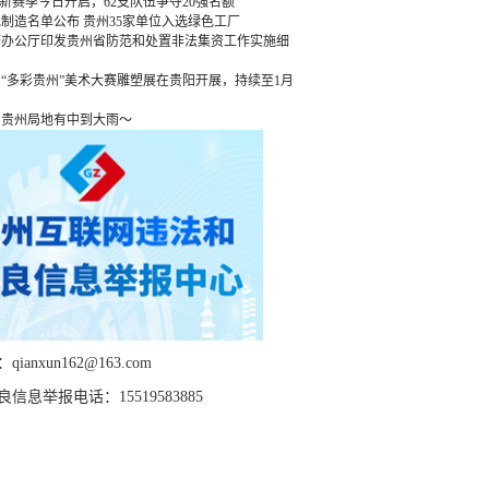
”新赛季今日开启，62支队伍争夺20强名额
绿色制造名单公布 贵州35家单位入选绿色工厂
府办公厅印发贵州省防范和处置非法集资工作实施细
“多彩贵州”美术大赛雕塑展在贵阳开展，持续至1月
，贵州局地有中到大雨～
ianxun162@163.com
信息举报电话：15519583885