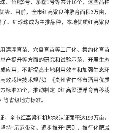
珠、台糯9号、茅糯1号等共计16个，这些品种
优势。目前，全市红高粱良种繁育面积2万亩，
红缨子、红珍珠成为主推品种，本地优质红高粱良
用漂浮育苗、穴盘育苗等工厂化、集约化育苗
、单产提升等方面的研究和试验示范，开展生态
集成应用，不断提高土地利用效率和加强生态环
粱高效栽培技术规范》《贵州省仁怀市酒用优质
方标准23个，推动制定《红高粱漂浮育苗移栽
》等省级地方标准。
证，全市红高粱有机地块认证面积达199万亩，
，坚持“示范带动、逐步推开”原则，推行化肥减