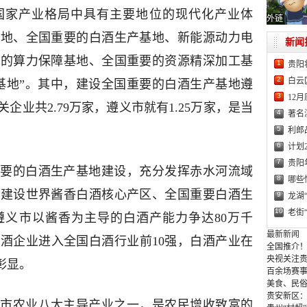
国家产业格局中具有主要地位的现代化产业体
外链
基地、全国重要的白酒生产基地、新能源动力电
新闻
国的算力保障基地、全国重要的资源精深加工基
1
贵阳
2
白云
基地”。其中，建设全国重要的白酒生产基地遵
3
12
业共2.79万家，遵义市就有1.25万家，是当
4
著名
5
利郎
6
计划
7
贵阳
要的白酒生产基地建设，充分发挥赤水河流域
8
哪些
，建设世界酱香白酒核心产区、全国重要白酒生
9
龙湖
10
老街
遵义市以酱香为主导的白酒产能力争达80万千
最新新闻
白酒企业进入全国白酒行业前10强，白酒产业在
全国推介！
央视关注贵
彰显。
百余场赛事
美食、民俗
贵安新区
市农业八大主导产业之一，是农民增收致富的