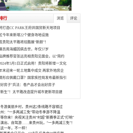
排行
浏览
评论
将打造CC PARK王府井国贸新天地项目
区今年来新增22个健身场地设施
月底贵阳太平路将炫酷展“新颜”！
演员周海媚因病去世，年仅57岁
品牌推荐官张远亮相贵阳见面会，以“简约
2024年5月1日正式启用！贵阳将新增一文化
年末迎来一轮土地集中成交 两家外地房企
情形应佩戴口罩？国家疾控局发布最新指引
“好房子”兵法：卷产品才会出好房子
“新生”！太平路改造提升城市更新项目建
冬游美丽乡村，贵州这2条线路不容错过
州：“一多两减三免”带动冬季游不降温
等你来！央视关注贵州“村超”新赛季正式“打响”
演出、自驾游……来贵州玩，“一多两减三免”！
：这一年，不一样！