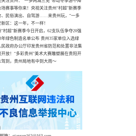
过
视关注贵州：“一多两减三免”带动冬季游不降
余场赛事等你来！央视关注贵州“村超”新赛季
“打响”
食、民俗演出、自驾游……来贵州玩，“一多
减三免”！
安新区：这一年，不一样！
州“村超”新赛季今日开启，62支队伍争夺20强
额
23年绿色制造名单公布 贵州35家单位入选绿
工厂
人民政府办公厅印发贵州省防范和处置非法集
工作实施细则
费开放！“多彩贵州”美术大赛雕塑展在贵阳开
持续至1月19日
水驾到，贵州局地有中到大雨～
箱：qianxun162@163.com