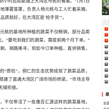
小时后就能端上大湾区市民的餐桌。”1月1日
基地薄雾笼罩，负责人杨元桃与工人忙着采摘、
外链
品质就好，在大湾区是‘抢手货’”。
1
桃的基地所种植的蔬菜不仅畅销，部分品类
2
7元。“要吃到我们的蔬菜，需提前两个月下单。”
3
4
过剩、销路难寻，到如今订单种植、直供销售，
5
6
7
8
“质检”，铜仁的生态优势成就了蔬菜品质，
9
搭建了直通大湾区广阔市场的桥梁，“市场主导
10
无缝衔接。
不仅带活了一批像百汇源这样的蔬菜基地，
全