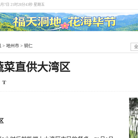
8月7日 21时28分43秒 星期五
讯
>
地州市
>
铜仁
蔬菜直供大湾区
区