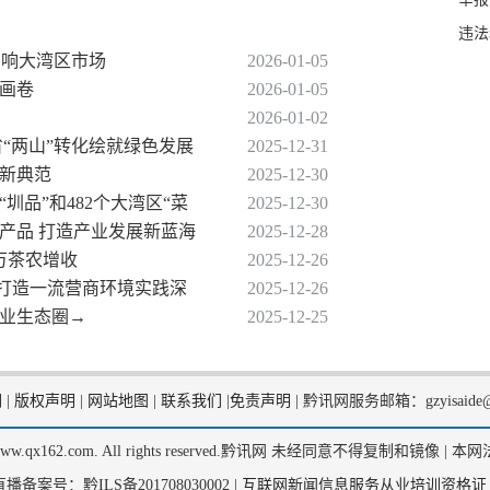
违法
叫响大湾区市场
2026-01-05
态画卷
2026-01-05
2026-01-02
省“两山”转化绘就绿色发展
2025-12-31
的新典范
2025-12-30
圳品”和482个大湾区“菜
2025-12-30
列产品 打造产业发展新蓝海
2025-12-28
万茶农增收
2025-12-26
铜仁打造一流营商环境实践深
2025-12-26
商业生态圈→
2025-12-25
们
|
版权声明
|
网站地图
|
联系我们
|
免责声明
|
黔讯网服务邮箱：gzyisaide@
2, www.qx162.com. All rights reserved.黔讯网 未经同意不得复制和镜像 |
本网
备案号：黔ILS备201708030002 |
互联网新闻信息服务从业培训资格证