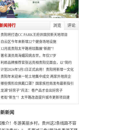
新闻排行
浏览
评论
贵阳将打造CC PARK王府井国贸新天地项目
白云区今年来新增22个健身场地设施
12月底贵阳太平路将炫酷展“新颜”！
著名演员周海媚因病去世，年仅57岁
利郎品牌推荐官张远亮相贵阳见面会，以“简约
计划2024年5月1日正式启用！贵阳将新增一文化
贵阳年末迎来一轮土地集中成交 两家外地房企
哪些情形应佩戴口罩？国家疾控局发布最新指引
龙湖“好房子”兵法：卷产品才会出好房子
老街“新生”！太平路改造提升城市更新项目建
最新新闻
国推介！冬游美丽乡村，贵州这2条线路不容