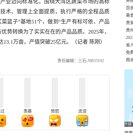
错
央
菜产业迈向标准化。围绕大湾区蔬菜市场的高标
温
百
、技术、管理上全面提质，执行严格的全程品质
正式
美
菜篮子”基地51个，做到“生产有标可依、产品
两
贵
贵
优势转换为了实实在在的产品品质。2025年，
名
20
3.1万亩，产值突破25亿元。（记者 陈刚）
色
省
资
免
展，
雨
责任编辑：三石-NB33102
难过
羡慕
愤怒
流泪
外链
举报邮