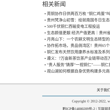
相关新闻
• 莞铜协作日供两百万枚 “铜仁鸡蛋”
• 贵州梵净山初雪：绘就南国冬日生
• 500千伏铜仁西输变电工程投运
• 生态颜值更靓 经济产值更高｜贵州
• 月亮山下：一个农耕文明生态转型
• 协作拓市场，贵品俏湾区！贵州65个“
• 铜仁发布天然饮用康养水标准及系
• 遵义：7万亩新茶饮茶产业链带动百
• “贵人服务”铸厚“一视铜仁”——
• 观山湖如何根据自身优势构建多元
关于我
Copyright © 2012-202
黔ICP备14000209号-2
|
互联网直播