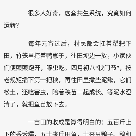
很多人好奇，这套共生系统，究竟如何
运转？
每年元宵过后，村民都会扛着犁耙下
田，竹笼里挎着鸭崽子，往田埂边一放，小家伙
们便颠颠跑开，啄虫吃。四月初八“秧门节”，按
老规矩插下第一把秧，再往田里撒些泥鳅，它们
松土，还吃害虫，陪着秧苗一起成长。等泥水澄
清了，就把鱼苗放下去。
一亩田的收成是算得明白的：五百斤上
下的香禾糯，五十来斤田鱼，十来只鸭子。鸭和