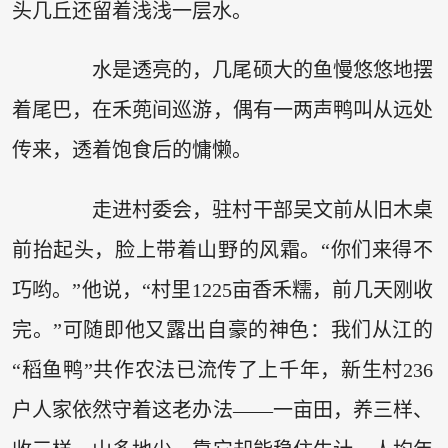
头几丘还留着浅浅一层水。
水是透亮的，几尾硕大的鱼慢悠悠地摆
着尾巴，在禾蔸间巡游，偶有一两声鸭叫从远处
传来，透着饱食后的慵懒。
走进村委会，驻村干部吴文前从旧木桌
前抬起头，脸上带着山野的风霜。“你们来得不
巧哟。”他说，“村里1225亩香禾糯，前几天刚收
完。”可随即他又露出自豪的神色：我们从江的
“稻鱼鸭”共作农法已流传了上千年，新生村236
户人家依然守着这老办法——一亩田，养三样、