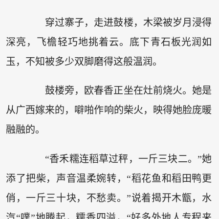
穿过寨子，走进鼓楼，木梁被岁月浸得
深亮，飞檐轻巧地挑着云。底下青石板光润如
玉，不知被多少双脚磨得这般温润。
鼓楼旁，欧春香正坐在灶前烧火。她是
从广西嫁来的，噼啪作响的柴火，映得她脸庞暖
融融的。
“香禾糯连稻草过秤，一斤三块二。”她
添了把柴，声音温柔婉转，“稻花鱼和稻田鸭更
俏，一斤三十块，不愁卖。”说着揭开木甑，水
汽“噗”地腾起，糯香四溢，“好多外地人专程来