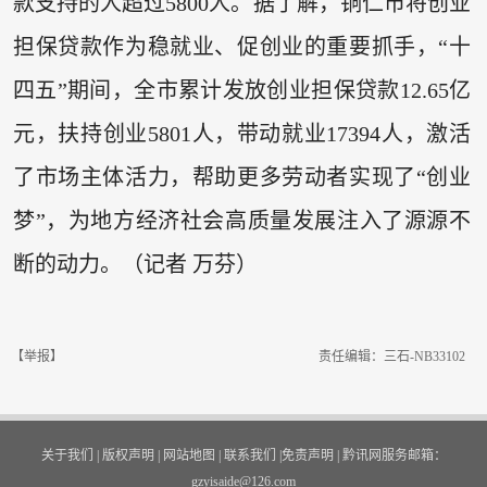
款支持的人超过5800人。据了解，铜仁市将创业
担保贷款作为稳就业、促创业的重要抓手，“十
四五”期间，全市累计发放创业担保贷款12.65亿
元，扶持创业5801人，带动就业17394人，激活
了市场主体活力，帮助更多劳动者实现了“创业
梦”，为地方经济社会高质量发展注入了源源不
断的动力。（记者 万芬）
【举报】
责任编辑：三石-NB33102
关于我们
|
版权声明
|
网站地图
|
联系我们
|
免责声明
|
黔讯网服务邮箱：
gzyisaide@126.com