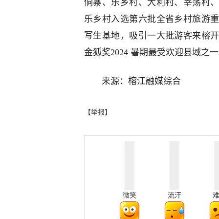
侗寨、乐乡村、大利村、宰荡村
乐乡村入选第六批全省乡村旅游
写生基地，吸引一大批游客来榕
金狐奖2024 暑期最受欢迎县域之
来源：榕江融媒综合
【举报】
微笑
流汗