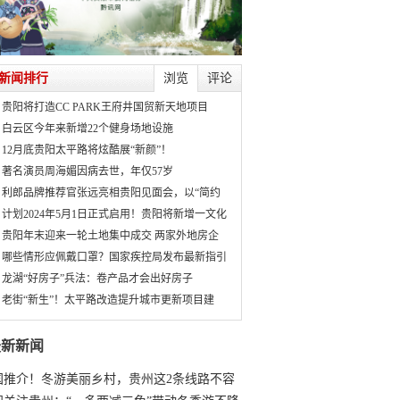
新闻排行
浏览
评论
贵阳将打造CC PARK王府井国贸新天地项目
白云区今年来新增22个健身场地设施
12月底贵阳太平路将炫酷展“新颜”！
著名演员周海媚因病去世，年仅57岁
利郎品牌推荐官张远亮相贵阳见面会，以“简约
计划2024年5月1日正式启用！贵阳将新增一文化
贵阳年末迎来一轮土地集中成交 两家外地房企
哪些情形应佩戴口罩？国家疾控局发布最新指引
龙湖“好房子”兵法：卷产品才会出好房子
老街“新生”！太平路改造提升城市更新项目建
最新新闻
国推介！冬游美丽乡村，贵州这2条线路不容