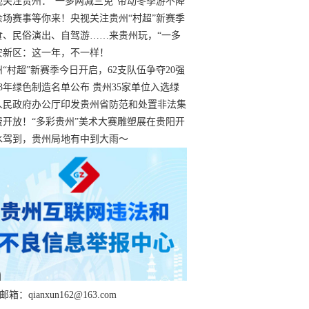
过
视关注贵州：“一多两减三免”带动冬季游不降
余场赛事等你来！央视关注贵州“村超”新赛季
“打响”
食、民俗演出、自驾游……来贵州玩，“一多
减三免”！
安新区：这一年，不一样！
州“村超”新赛季今日开启，62支队伍争夺20强
额
23年绿色制造名单公布 贵州35家单位入选绿
工厂
人民政府办公厅印发贵州省防范和处置非法集
工作实施细则
费开放！“多彩贵州”美术大赛雕塑展在贵阳开
持续至1月19日
水驾到，贵州局地有中到大雨～
箱：qianxun162@163.com