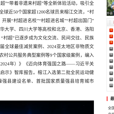
超”“带着非遗来村超”等全新体验活动，吸引全
和全球近50个国家超1200名球员来榕江交流，“村
外链
。开展“村超进名校”“村超进名城”“村超出国门”
清华大学、四川大学等高校和北京、香港、洛阳
1
2
，“村超”已逐步成为文化交流、民间交往、民族
3
届全球最佳减贫案例、2024亚太地区非物质文
4
农村公共服务典型案例等9个国家级案例，编入
5
6
2024年）》《迈向体育强国之路——习近平关
7
界启示》智库报告。榕江入选第二批全民运动健
8
9
操强县建设名单、首批国家质量强县培育城市
10
全