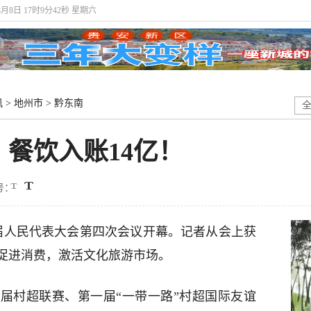
8月8日 17时9分43秒 星期六
讯
>
地州市
>
黔东南
餐饮入账14亿！
号：
八届人民代表大会第四次会议开幕。记者从会上获
、促进消费，激活文化旅游市场。
届村超联赛、第一届“一带一路”村超国际友谊