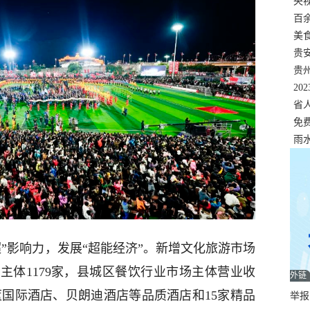
错
央
温
百
正式
美
两
贵
贵
名
20
色
省
资
免
展，
雨
超”影响力，发展“超能经济”。新增文化旅游市场
场主体1179家，县城区餐饮行业市场主体营业收
外链
国际酒店、贝朗迪酒店等品质酒店和15家精品
举报邮