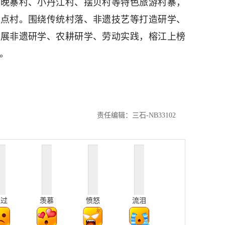
、晚寨村、小丹江村、摆贝村等特色旅游村寨，
重点村。围绕传统村落、非遗技艺等打造研学、
开展非遗研学、农耕研学、劳动实践，榕江上榜
一。
责任编辑：三石-NB33102
难过
羡慕
愤怒
流泪