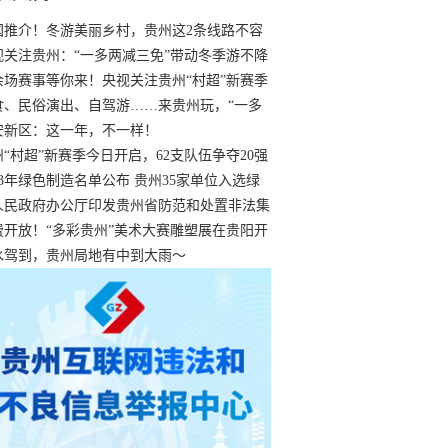
国推介！冬游美丽乡村，贵州这2条线路不容
过
视关注贵州：“一多两减三免”带动冬季游不降
余场赛事等你来！央视关注贵州“村超”新赛季
“打响”
食、民俗演出、自驾游……来贵州玩，“一多
减三免”！
安新区：这一年，不一样！
州“村超”新赛季今日开启，62支队伍争夺20强
额
23年绿色制造名单公布 贵州35家单位入选绿
工厂
人民政府办公厅印发贵州省防范和处置非法集
工作实施细则
费开放！“多彩贵州”美术大赛雕塑展在贵阳开
持续至1月19日
水驾到，贵州局地有中到大雨～