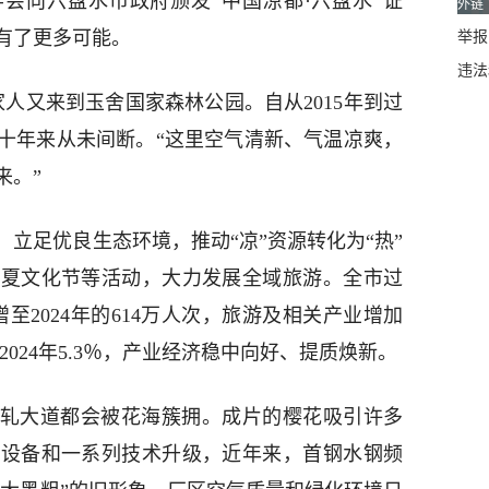
象学会向六盘水市政府颁发“中国凉都·六盘水”证
外链
有了更多可能。
举报邮
违法
又来到玉舍国家森林公园。自从2015年到过
十年来从未间断。“这里空气清新、气温凉爽，
来。”
足优良生态环境，推动“凉”资源转化为“热”
消夏文化节等活动，大力发展全域旅游。全市过
次增至2024年的614万人次，旅游及相关产业增加
增至2024年5.3％，产业经济稳中向好、提质焕新。
大道都会被花海簇拥。成片的樱花吸引许多
硝设备和一系列技术升级，近年来，首钢水钢频