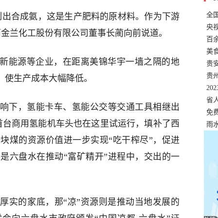
全
出合成氨，这是生产肥料的原材料。作为下游
错
央
西金兰化工股份有限公司董事长蔺向前说道。
温
百
正式
美
新能源等企业，在距离美锦华宇一墙之隔的地
两
贵
贵
势，使生产成本大幅降低。
名
20
色
省
下，氢能卡车、氢能公交等交通工具相继出
资
免
国首台商用氢能机车头也在这里试运行，填补了西
展，
雨
块煤的资源价值进一步实现“吃干榨尽”，促进
是六盘水在推动“富矿精开”进程中，交出的一
实的家底，那“凉”资源则是推动当地发展的