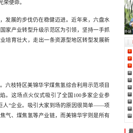
光荣使命。
发展的步伐仍在稳健迈进。近年来，六盘水
设国家产业转型升级示范区为引领，坚持一手抓
外链
产业培育壮大，走出一条资源型地区转型发展新
1
2
3
4
5
8日。六枝特区美锦华宇煤焦氢综合利用示范项目
6
7
焰。这场点火仪式吸引了全国100多家企业参
8
巨人”企业。吸引大家到场的原因很简单——项
9
煤焦气、煤焦氢等产业链，而美锦华宇则是所有
10