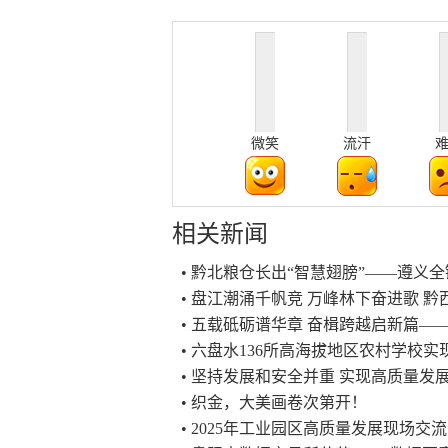
微笑
流汗
相关新闻
• 黔北粮仓长出“智慧翅膀”——遵义
• 盘江潮涌千帆竞 万峰林下奋进歌 
• 五载砥砺谱华章 奋楫跨越启新篇—
• 六盘水136所高海拔地区农村学校实
• 坚持发展和安全并重 实现高质量
• 织金，大美画卷次第开！
• 2025年工业园区高质量发展现场交