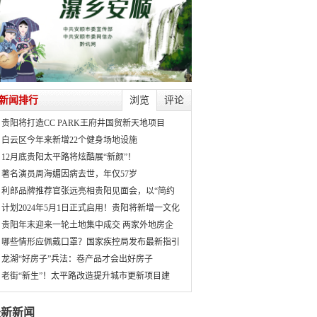
新闻排行
浏览
评论
贵阳将打造CC PARK王府井国贸新天地项目
白云区今年来新增22个健身场地设施
12月底贵阳太平路将炫酷展“新颜”！
著名演员周海媚因病去世，年仅57岁
利郎品牌推荐官张远亮相贵阳见面会，以“简约
计划2024年5月1日正式启用！贵阳将新增一文化
贵阳年末迎来一轮土地集中成交 两家外地房企
哪些情形应佩戴口罩？国家疾控局发布最新指引
龙湖“好房子”兵法：卷产品才会出好房子
老街“新生”！太平路改造提升城市更新项目建
最新新闻