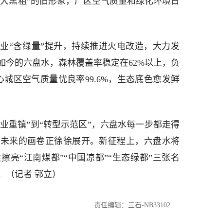
傻大黑粗”的旧形象，厂区空气质量和绿化环境日
“含绿量”提升，持续推进火电改造，大力发
如今的六盘水，森林覆盖率稳定在62%以上，负
城区空气质量优良率99.6%，生态底色愈发鲜
业重镇”到“转型示范区”，六盘水每一步都走得
，未来的画卷正徐徐展开。新征程上，六盘水将
亮“江南煤都”“中国凉都”“生态绿都”三张名
。（记者 郭立）
责任编辑：三石-NB33102