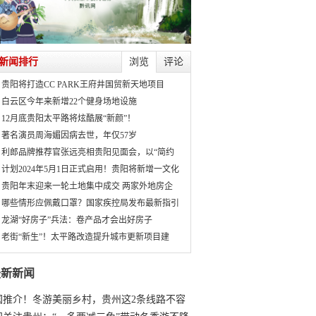
新闻排行
浏览
评论
贵阳将打造CC PARK王府井国贸新天地项目
白云区今年来新增22个健身场地设施
12月底贵阳太平路将炫酷展“新颜”！
著名演员周海媚因病去世，年仅57岁
利郎品牌推荐官张远亮相贵阳见面会，以“简约
计划2024年5月1日正式启用！贵阳将新增一文化
贵阳年末迎来一轮土地集中成交 两家外地房企
哪些情形应佩戴口罩？国家疾控局发布最新指引
龙湖“好房子”兵法：卷产品才会出好房子
老街“新生”！太平路改造提升城市更新项目建
最新新闻
国推介！冬游美丽乡村，贵州这2条线路不容