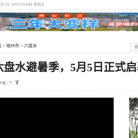
8月7日 18时19分45秒 星期五
讯
>
地州市
>
六盘水
都六盘水避暑季，5月5日正式
字号：