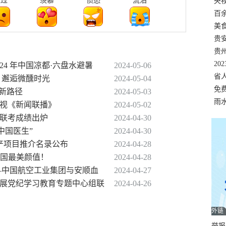
难过
羡慕
愤怒
流泪
错
央
温
百
正式
美
两
贵
贵
名
20
24 年中国凉都·六盘水避暑
2024-05-06
色
省
 邂逅微醺时光
2024-05-04
资
免
化新路径
2024-05-03
展，
雨
央视《新闻联播》
2024-05-02
试联考成绩出炉
2024-04-30
中国医生”
2024-04-30
遗产项目推介名录公布
2024-04-28
中国最美颜值！
2024-04-28
——中国航空工业集团与安顺血
2024-04-27
开展党纪学习教育专题中心组联
2024-04-26
外链
举报邮