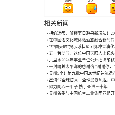
微笑
流汗
相关新闻
• 相约凉都，解锁夏日避暑新玩法！20
• 在中国酒文化城体验酒旅融合新时尚
• “中国天眼”揭示球状星团脉冲星演
• 五一劳动节，这位中国天眼人上镜
• 六盘水2024年事业单位公开招聘笔
• 一封跨越太平洋的感谢信 “谢谢你，
• 贵州5个！第九批中国20世纪建筑
• 星海S7全球首秀：全球最低风阻，
• 勠力同心一甲子 携手奋进三十年
• 贵州省委与中国航空工业集团党组