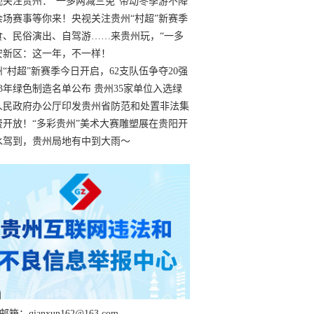
过
视关注贵州：“一多两减三免”带动冬季游不降
余场赛事等你来！央视关注贵州“村超”新赛季
“打响”
食、民俗演出、自驾游……来贵州玩，“一多
减三免”！
安新区：这一年，不一样！
州“村超”新赛季今日开启，62支队伍争夺20强
额
23年绿色制造名单公布 贵州35家单位入选绿
工厂
人民政府办公厅印发贵州省防范和处置非法集
工作实施细则
费开放！“多彩贵州”美术大赛雕塑展在贵阳开
持续至1月19日
水驾到，贵州局地有中到大雨～
箱：qianxun162@163.com