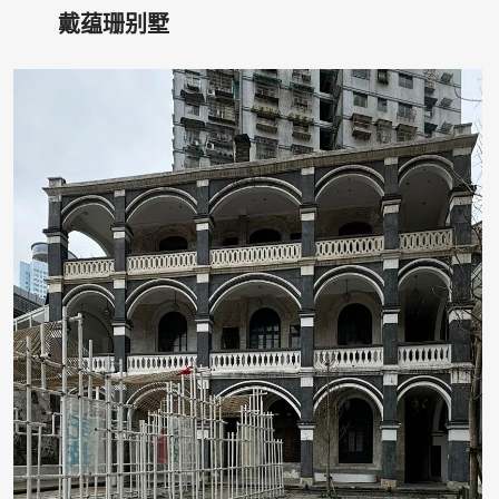
戴蕴珊别墅