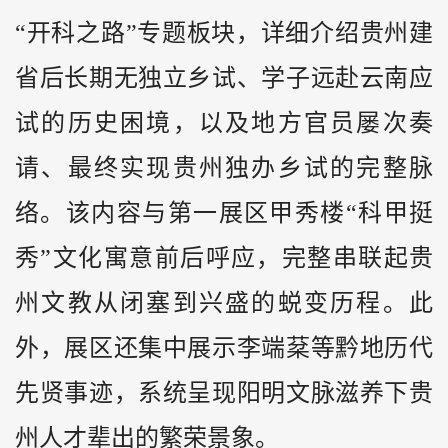
“开科之路”专题板块，详细介绍贵州建
省后长期无独立乡试、学子远赴云南应
试的历史困境，以及地方官员屡次奏
请、最终实现贵州独办乡试的完整脉
络。该内容与第一展区甲秀楼“科甲挺
秀”文化寓意前后呼应，完整串联起贵
州文教从闭塞到兴盛的蜕变历程。此
外，展区还集中展示李端棻等黔地历代
先贤事迹，系统呈现阳明文脉滋养下贵
州人才辈出的繁荣景象。