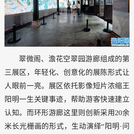
翠微阁、澹花空翠园游廊组成的第
三展区，年轻化、创意化的展陈形式让
人眼前一亮。展区依托影像短片浓缩王
阳明一生关键事迹，帮助游客快速建立
认知。而环形游廊这里则创新采用20余
米长光栅画的形式，生动演绎“阳明·问