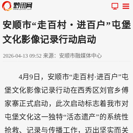
安顺市“走百村・进百户”屯堡
文化影像记录行动启动
2026-04-13 09:52
来源：安顺市融媒体中心
4月9日，安顺市“走百村·进百户”屯
堡文化影像记录行动在西秀区刘官乡傅
家寨正式启动，此次启动标志着我市对
屯堡文化这一独特“活态遗产”的系统性
抢救、记录与传播工作，迈出坚实而关