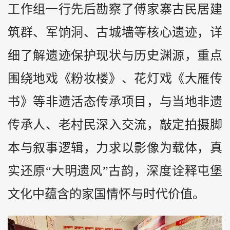
工作组一行先后勘察了傅家寨古民居建
筑群、军饷洞、古城墙等核心遗迹，详
细了解遗迹保护现状与历史渊源，重点
围绕地戏《粉妆楼》、花灯戏《大雁传
书》等非遗活态传承项目，与当地非遗
传承人、老村民深入交流，敲定拍摄脚
本与叙事逻辑，力求以影像为载体，真
实还原“大明遗风”古韵，深度诠释屯堡
文化中蕴含的家国情怀与时代价值。