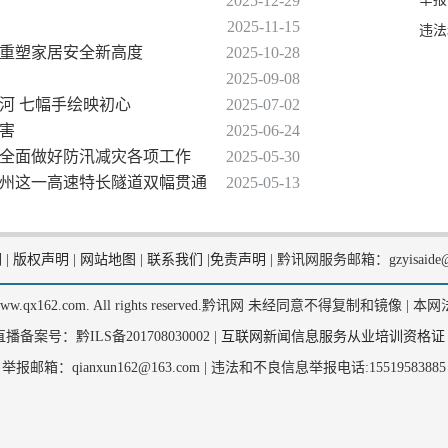
2025-12-29
2025-11-15
违法
安防重塑家居安全新高度
2025-10-28
2025-09-08
明河 七幅手绘映初心
2025-07-02
灾害
2025-06-24
市全面做好防汛减灾各项工作
2025-05-30
贵州这一高速特长隧道双幅贯通
2025-05-13
们
|
版权声明
|
网站地图
|
联系我们
|
免责声明
|
黔讯网服务邮箱：gzyisaide@
2, www.qx162.com. All rights reserved.黔讯网 未经同意不得复制和镜像 |
本网
备案号：黔ILS备201708030002 |
互联网新闻信息服务从业培训资格证
举报邮箱：qianxun162@163.com |
违法和不良信息举报电话:15519583885