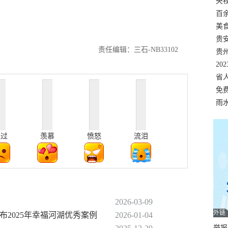
错
央
温
百
正式
美
两
贵
责任编辑：三石-NB33102
贵
名
20
色
省
资
免
展，
雨
难过
羡慕
愤怒
流泪
2026-03-09
外链
布2025年幸福河湖优秀案例
2026-01-04
举报邮