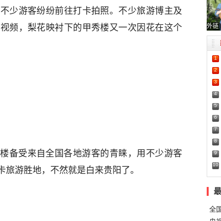
令不少游客纷纷前往打卡拍照。不少旅游博主及
外链
片视频，梨花映衬下的甲秀楼又一次因花在这个
1
2
3
4
5
6
7
8
楼备受来自全国各地游客的青睐，用不少游客
9
10
卡旅游胜地，不然就是白来贵阳了。
全