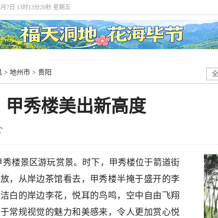
8月7日 13时13分21秒 星期五
讯
>
地州市
>
贵阳
，甲秀楼美出新高度
在甲秀楼景区游玩赏景。时下，甲秀楼位于箭道街
绽放，从岸边茶馆看去，甲秀楼半掩于盛开的李
，洁白的岸边李花，悦耳的鸟鸣，空中自由飞翔
别于常规视觉的魅力和美感来，令人更加赏心悦