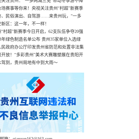
过
视关注贵州：“一多两减三免”带动冬季游不降
余场赛事等你来！央视关注贵州“村超”新赛季
“打响”
食、民俗演出、自驾游……来贵州玩，“一多
减三免”！
安新区：这一年，不一样！
州“村超”新赛季今日开启，62支队伍争夺20强
额
23年绿色制造名单公布 贵州35家单位入选绿
工厂
人民政府办公厅印发贵州省防范和处置非法集
工作实施细则
费开放！“多彩贵州”美术大赛雕塑展在贵阳开
持续至1月19日
水驾到，贵州局地有中到大雨～
箱：qianxun162@163.com