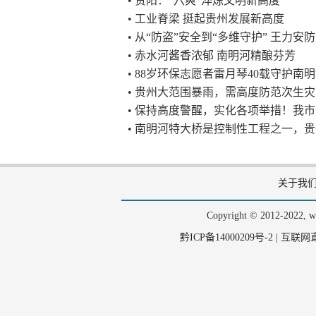
• 贵阳：“六爽”淬炼文明新高度
• 工业脊梁 挺起贵州发展新高度
• 从“防盗”安全到“多维守护” 王力
• 赤水河酱香浓郁 南明河精酿芬芳
• 88岁环保志愿者雷月琴40载守护南
• 贵州大范围暴雨，需高度防范次生
• 保持高度警醒，实化各项举措！我
• 南明河特大桥是控制性工程之一，
关于我
Copyright © 2012-202
黔ICP备14000209号-2
|
互联网直播