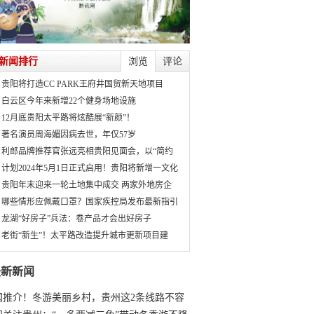
新闻排行
浏览
评论
贵阳将打造CC PARK王府井国贸新天地项目
白云区今年来新增22个健身场地设施
12月底贵阳太平路将炫酷展“新颜”！
著名演员周海媚因病去世，年仅57岁
利郎品牌推荐官张远亮相贵阳见面会，以“简约
计划2024年5月1日正式启用！贵阳将新增一文化
贵阳年末迎来一轮土地集中成交 两家外地房企
哪些情形应佩戴口罩？国家疾控局发布最新指引
龙湖“好房子”兵法：卷产品才会出好房子
老街“新生”！太平路改造提升城市更新项目建
最新新闻
国推介！冬游美丽乡村，贵州这2条线路不容