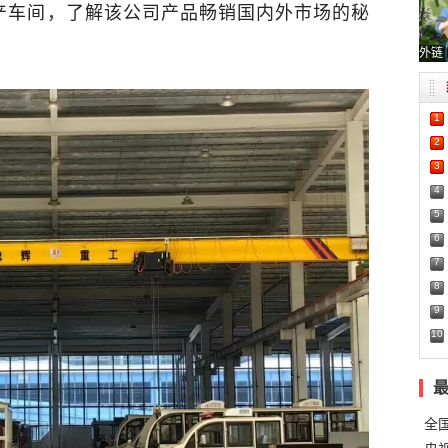
产车间，了解该公司产品畅销国内外市场的秘
外链
1
2
3
4
5
6
7
8
9
10
全