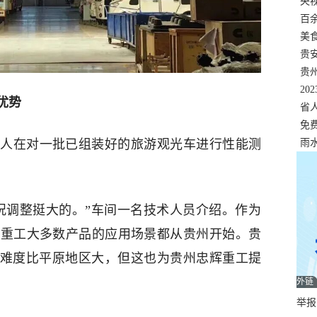
错
央
温
百
正式
美
两
贵
贵
名
20
优势
色
省
资
免
人在对一批已组装好的旅游观光车进行性能测
展，
雨
况调整挺大的。”车间一名技术人员介绍。作为
辉重工大多数产品的应用场景都从贵州开始。贵
用难度比平原地区大，但这也为贵州忠辉重工提
外链
举报邮