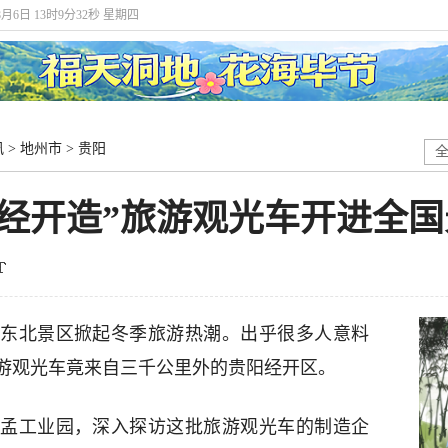
8月6日 13时9分33秒 星期四
讯
>
地州市
>
贵阳
经开造”旅游观光车开进全国
东北景区掀起冬季旅游热潮。出乎很多人意料
游观光车竟来自三千公里外的贵阳经开区。
孟工业园，深入探访这批旅游观光车的制造企