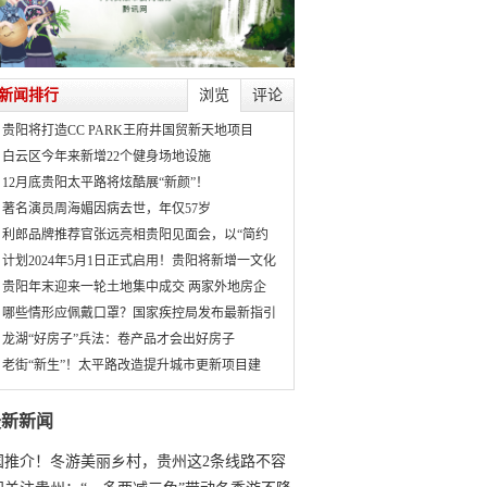
新闻排行
浏览
评论
贵阳将打造CC PARK王府井国贸新天地项目
白云区今年来新增22个健身场地设施
12月底贵阳太平路将炫酷展“新颜”！
著名演员周海媚因病去世，年仅57岁
利郎品牌推荐官张远亮相贵阳见面会，以“简约
计划2024年5月1日正式启用！贵阳将新增一文化
贵阳年末迎来一轮土地集中成交 两家外地房企
哪些情形应佩戴口罩？国家疾控局发布最新指引
龙湖“好房子”兵法：卷产品才会出好房子
老街“新生”！太平路改造提升城市更新项目建
最新新闻
国推介！冬游美丽乡村，贵州这2条线路不容