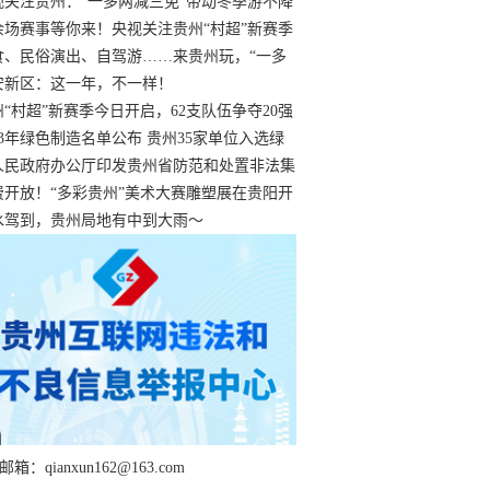
过
视关注贵州：“一多两减三免”带动冬季游不降
余场赛事等你来！央视关注贵州“村超”新赛季
“打响”
食、民俗演出、自驾游……来贵州玩，“一多
减三免”！
安新区：这一年，不一样！
州“村超”新赛季今日开启，62支队伍争夺20强
额
23年绿色制造名单公布 贵州35家单位入选绿
工厂
人民政府办公厅印发贵州省防范和处置非法集
工作实施细则
费开放！“多彩贵州”美术大赛雕塑展在贵阳开
持续至1月19日
水驾到，贵州局地有中到大雨～
箱：qianxun162@163.com