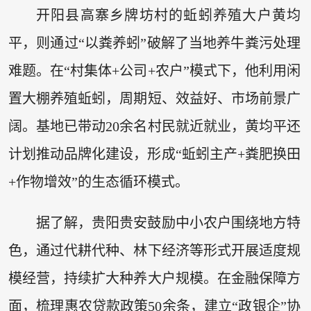
开阳县高寨乡牌坊村的蚯蚓养殖大户黄均
平，则通过“以粪养蚓”破解了当地养牛粪污处理
难题。在“村集体+公司+农户”模式下，他利用闲
置大棚养殖蚯蚓，周期短、效益好、市场前景广
阔。基地已带动20余名村民就近就业，黄均平还
计划推动品牌化建设，形成“蚯蚓主产+粪肥换田
+作物增效”的生态循环模式。
据了解，贵阳贵安鼓励中小农户围绕地方特
色，通过代耕代种、林下经济等形式开展适度规
模经营，持续扩大种养大户规模。在金融保障方
面，梳理惠农贷款政策50余条，建立“政银企”协