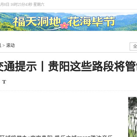
8月8日 16时25分44秒 星期六
讯
>
滚动
交通提示丨贵阳这些路段将管