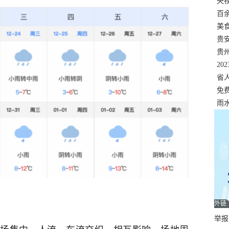
错
央
温
百
正式
美
两
贵
贵
名
20
色
省
资
免
展，
雨
外链
举报邮