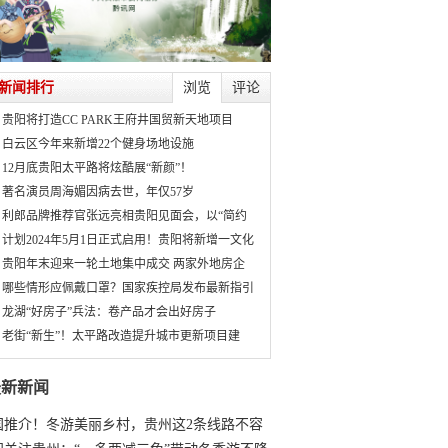
新闻排行
浏览
评论
贵阳将打造CC PARK王府井国贸新天地项目
白云区今年来新增22个健身场地设施
12月底贵阳太平路将炫酷展“新颜”！
著名演员周海媚因病去世，年仅57岁
利郎品牌推荐官张远亮相贵阳见面会，以“简约
计划2024年5月1日正式启用！贵阳将新增一文化
贵阳年末迎来一轮土地集中成交 两家外地房企
哪些情形应佩戴口罩？国家疾控局发布最新指引
龙湖“好房子”兵法：卷产品才会出好房子
老街“新生”！太平路改造提升城市更新项目建
最新新闻
国推介！冬游美丽乡村，贵州这2条线路不容