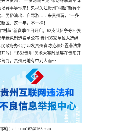
过
视关注贵州：“一多两减三免”带动冬季游不降
余场赛事等你来！央视关注贵州“村超”新赛季
“打响”
食、民俗演出、自驾游……来贵州玩，“一多
减三免”！
安新区：这一年，不一样！
州“村超”新赛季今日开启，62支队伍争夺20强
额
23年绿色制造名单公布 贵州35家单位入选绿
工厂
人民政府办公厅印发贵州省防范和处置非法集
工作实施细则
费开放！“多彩贵州”美术大赛雕塑展在贵阳开
持续至1月19日
水驾到，贵州局地有中到大雨～
箱：qianxun162@163.com