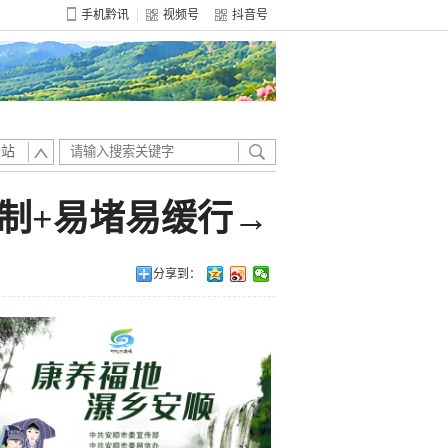
手机黔讯
视频号
抖音号
全站
制+易堵易缓行→
分享到：