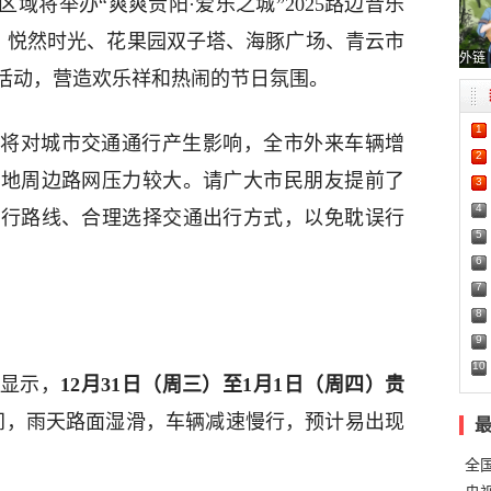
区域将举办“爽爽贵阳·爱乐之城”2025路边音乐
，悦然时光、花果园双子塔、海豚广场、青云市
外链
活动，营造欢乐祥和热闹的节日氛围。
1
将对城市交通通行产生影响，全市外来车辆增
2
办地周边路网压力较大。请广大市民朋友提前了
3
4
出行路线、合理选择交通出行方式，以免耽误行
5
6
7
8
9
10
显示，
12月31日（周三）至1月1日（周四）贵
之间，雨天路面湿滑，车辆减速慢行，预计易出现
全