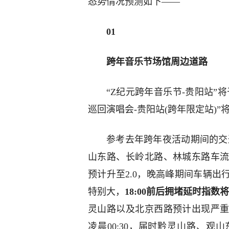
态势情况预测如下——
0
1
跨年音乐节场馆周边道路
“Z纪元跨年音乐节-贵阳站”将
巡回演唱会-贵阳站(跨年限定站)
参考去年跨年夜活动期间的交
山东路、长岭北路、林城东路车
预计升至2.0，晚高峰期间车辆
特别大，
18:00前后拥堵延时指数
灵山路以及北京西路预计出现严
凌晨00:30，届时黔灵山路、