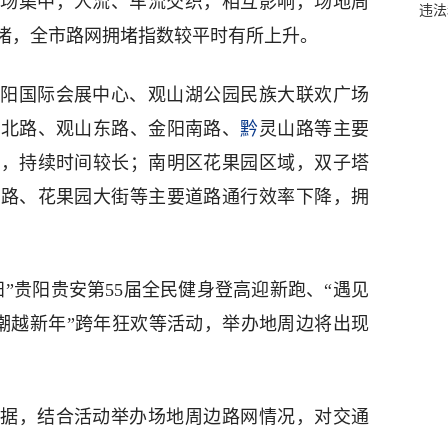
场集中，人流、车流交织，相互影响，场地周
违法
堵，全市路网拥堵指数较平时有所上升。
，贵阳国际会展中心、观山湖公园民族大联欢广场
展北路、观山东路、金阳南路、
黔
灵山路等主要
高，持续时间较长；南明区花果园区域，双子塔
中路、花果园大街等主要道路通行效率下降，拥
”贵阳贵安第55届全民健身登高迎新跑、“遇见
 潮越新年”跨年狂欢等活动，举办地周边将出现
据，结合活动举办场地周边路网情况，对交通