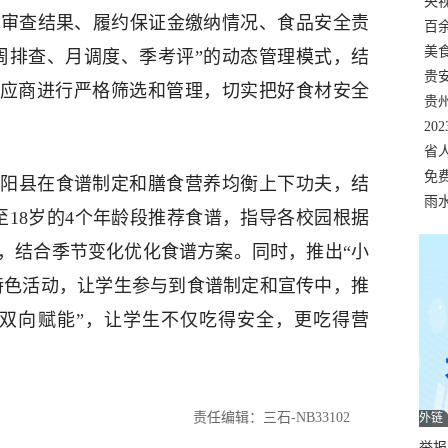
错
央
质审查结果、履约保证金缴纳情况、食品安全责
温
百
正式
美
周排查、月调度、季考评”的动态管理模式，结
两
贵
供应商进行严格筛选和管理，切实把好食材安全
贵
名
20
色
省
资
免
阳县在食谱制定和膳食营养均衡上下功夫，结
展，
雨
至18岁的4个年龄段推荐食谱，指导各校园根据
，结合季节变化优化食谱方案。同时，推出“小
等特色活动，让学生参与到食谱制定和宣传中，推
“双向赋能”，让学生不仅吃得安全，更吃得营
责任编辑：三石-NB33102
外链
举报邮