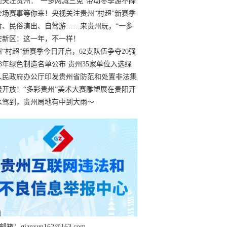
过
视关注贵州：“一多两减三免”带动冬季游不降
余场赛事等你来！央视关注贵州“村超”新赛季
“打响”
食、民俗演出、自驾游……来贵州玩，“一多
减三免”！
安新区：这一年，不一样！
州“村超”新赛季今日开启，62支队伍争夺20强
额
23年绿色制造名单公布 贵州35家单位入选绿
工厂
人民政府办公厅印发贵州省防范和处置非法集
工作实施细则
费开放！“多彩贵州”美术大赛雕塑展在贵阳开
持续至1月19日
水驾到，贵州局地有中到大雨～
箱：qianxun162@163.com