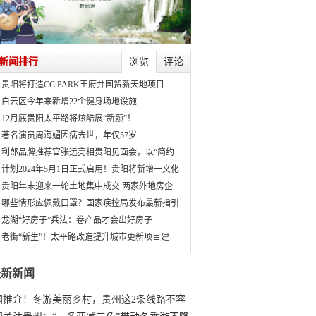
新闻排行
浏览
评论
贵阳将打造CC PARK王府井国贸新天地项目
白云区今年来新增22个健身场地设施
12月底贵阳太平路将炫酷展“新颜”！
著名演员周海媚因病去世，年仅57岁
利郎品牌推荐官张远亮相贵阳见面会，以“简约
计划2024年5月1日正式启用！贵阳将新增一文化
贵阳年末迎来一轮土地集中成交 两家外地房企
哪些情形应佩戴口罩？国家疾控局发布最新指引
龙湖“好房子”兵法：卷产品才会出好房子
老街“新生”！太平路改造提升城市更新项目建
最新新闻
国推介！冬游美丽乡村，贵州这2条线路不容