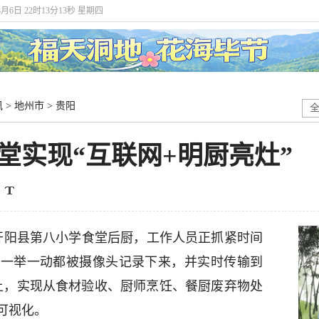
8月6日 22时13分13秒 星期四
讯
>
地州市
>
贵阳
食堂实现“互联网+明厨亮灶”
阳开阳县第八小学食堂后厨，工作人员正抓紧时间
的一举一动都被摄像头记录下来，并实时传输到
统上，实现从食材验收、厨师烹饪、餐厨废弃物处
可视化。