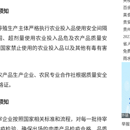
错
央
温
百
须知
正式
美
两
贵
种养殖生产主体严格执行农业投入品使用安全间隔
贵
名
20
围、超剂量使用农业投入品危及农产品质量安
色
省
用国家禁止使用的农业投入品以及其他有毒有害
资
免
展，
雨
。农产品生产企业、农民专业合作社根据质量安全
格证。
须知
外链
屠宰企业按照国家相关标准和流程，对每一批待宰
举报邮
检疫检验，确保出场的肉类产品检疫合格、品质