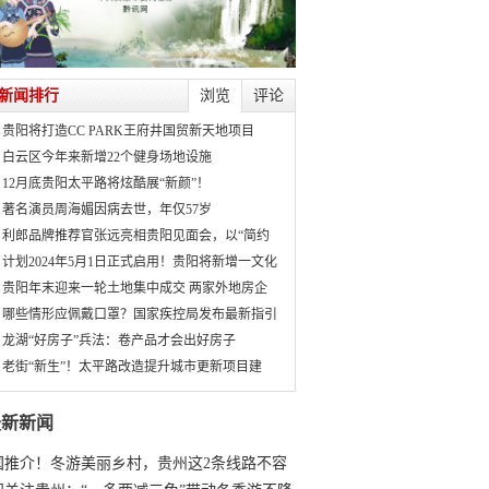
新闻排行
浏览
评论
贵阳将打造CC PARK王府井国贸新天地项目
白云区今年来新增22个健身场地设施
12月底贵阳太平路将炫酷展“新颜”！
著名演员周海媚因病去世，年仅57岁
利郎品牌推荐官张远亮相贵阳见面会，以“简约
计划2024年5月1日正式启用！贵阳将新增一文化
贵阳年末迎来一轮土地集中成交 两家外地房企
哪些情形应佩戴口罩？国家疾控局发布最新指引
龙湖“好房子”兵法：卷产品才会出好房子
老街“新生”！太平路改造提升城市更新项目建
最新新闻
国推介！冬游美丽乡村，贵州这2条线路不容