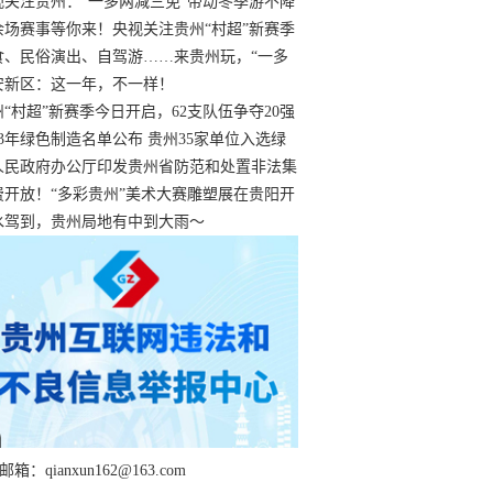
过
视关注贵州：“一多两减三免”带动冬季游不降
余场赛事等你来！央视关注贵州“村超”新赛季
“打响”
食、民俗演出、自驾游……来贵州玩，“一多
减三免”！
安新区：这一年，不一样！
州“村超”新赛季今日开启，62支队伍争夺20强
额
23年绿色制造名单公布 贵州35家单位入选绿
工厂
人民政府办公厅印发贵州省防范和处置非法集
工作实施细则
费开放！“多彩贵州”美术大赛雕塑展在贵阳开
持续至1月19日
水驾到，贵州局地有中到大雨～
箱：qianxun162@163.com