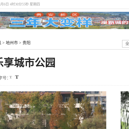
8月6日 4时30分55秒 星期四
讯
>
地州市
>
贵阳
乐享城市公园
字号：