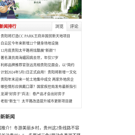
新闻排行
浏览
评论
贵阳将打造CC PARK王府井国贸新天地项目
白云区今年来新增22个健身场地设施
12月底贵阳太平路将炫酷展“新颜”！
著名演员周海媚因病去世，年仅57岁
利郎品牌推荐官张远亮相贵阳见面会，以“简约
计划2024年5月1日正式启用！贵阳将新增一文化
贵阳年末迎来一轮土地集中成交 两家外地房企
哪些情形应佩戴口罩？国家疾控局发布最新指引
龙湖“好房子”兵法：卷产品才会出好房子
老街“新生”！太平路改造提升城市更新项目建
最新新闻
国推介！冬游美丽乡村，贵州这2条线路不容