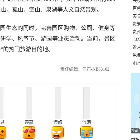
错
央
温
百
云山、孤山、空山、泉湖等人文自然景观。
正式
美
两
贵
园生态的同时，完善园区购物、公厕、健身等
贵
、研学、风筝节、游园等业态活动。当前，景区
名
20
色
省
”的热门旅游目的地。
资
免
展，
雨
责任编辑：三石-NB33102
难过
羡慕
愤怒
流泪
外链
举报邮