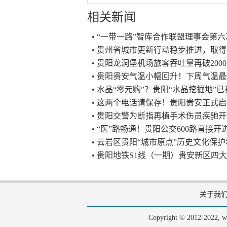
相关新闻
• “一带一路”智库合作联盟理事会第
• 贵州省城市更新行动稳步推进，取
• 贵阳龙洞堡机场旅客吞吐量再破200
• 贵阳贵安气温小幅回升！下周气温最
• 水晶“零元购”？贵阳“水晶挖掘地”
• 这两个电话请保存！贵阳贵安正式启
• 贵阳交警为断指再植手术伤员疾驰
• “医”路畅通！贵阳公交600路直接开
• 云岩区贵阳“城市原点”历史文化保护
• 贵阳地铁S1线（一期）贵安新区四
关于我
Copyright © 2012-202