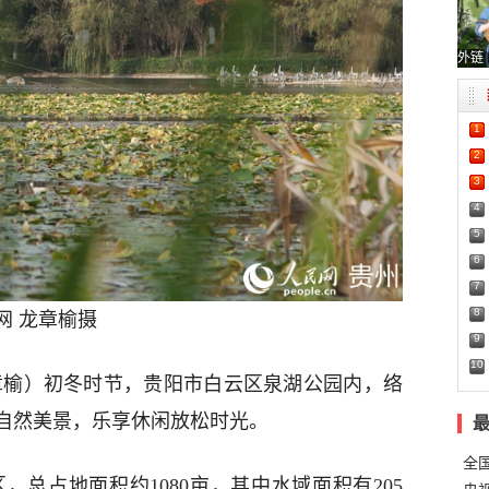
外链
1
2
3
4
5
6
7
8
网 龙章榆摄
9
10
龙章榆）初冬时节，贵阳市白云区泉湖公园内，络
自然美景，乐享休闲放松时光。
全
，总占地面积约1080亩，其中水域面积有205