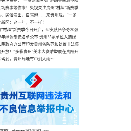
过
视关注贵州：“一多两减三免”带动冬季游不降
余场赛事等你来！央视关注贵州“村超”新赛季
“打响”
食、民俗演出、自驾游……来贵州玩，“一多
减三免”！
安新区：这一年，不一样！
州“村超”新赛季今日开启，62支队伍争夺20强
额
23年绿色制造名单公布 贵州35家单位入选绿
工厂
人民政府办公厅印发贵州省防范和处置非法集
工作实施细则
费开放！“多彩贵州”美术大赛雕塑展在贵阳开
持续至1月19日
水驾到，贵州局地有中到大雨～
箱：qianxun162@163.com