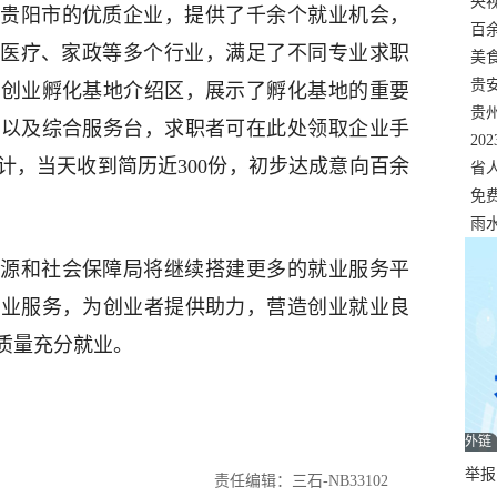
错
央
贵阳市的优质企业，提供了千余个就业机会，
温
百
、医疗、家政等多个行业，满足了不同专业求职
正式
美
两
贵
市创业孵化基地介绍区，展示了孵化基地的重要
贵
口以及综合服务台，求职者可在此处领取企业手
名
20
计，当天收到简历近300份，初步达成意向百余
色
省
资
免
展，
雨
源和社会保障局将继续搭建更多的就业服务平
就业服务，为创业者提供助力，营造创业就业良
质量充分就业。
外链
举报邮
责任编辑：三石-NB33102