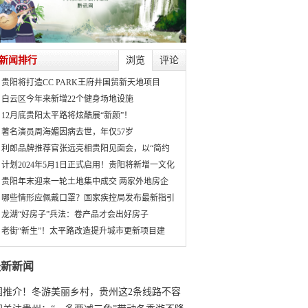
新闻排行
浏览
评论
贵阳将打造CC PARK王府井国贸新天地项目
白云区今年来新增22个健身场地设施
12月底贵阳太平路将炫酷展“新颜”！
著名演员周海媚因病去世，年仅57岁
利郎品牌推荐官张远亮相贵阳见面会，以“简约
计划2024年5月1日正式启用！贵阳将新增一文化
贵阳年末迎来一轮土地集中成交 两家外地房企
哪些情形应佩戴口罩？国家疾控局发布最新指引
龙湖“好房子”兵法：卷产品才会出好房子
老街“新生”！太平路改造提升城市更新项目建
最新新闻
国推介！冬游美丽乡村，贵州这2条线路不容