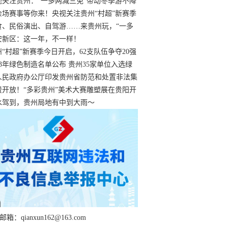
过
视关注贵州：“一多两减三免”带动冬季游不降
余场赛事等你来！央视关注贵州“村超”新赛季
“打响”
食、民俗演出、自驾游……来贵州玩，“一多
减三免”！
安新区：这一年，不一样！
州“村超”新赛季今日开启，62支队伍争夺20强
额
23年绿色制造名单公布 贵州35家单位入选绿
工厂
人民政府办公厅印发贵州省防范和处置非法集
工作实施细则
费开放！“多彩贵州”美术大赛雕塑展在贵阳开
持续至1月19日
水驾到，贵州局地有中到大雨～
箱：qianxun162@163.com