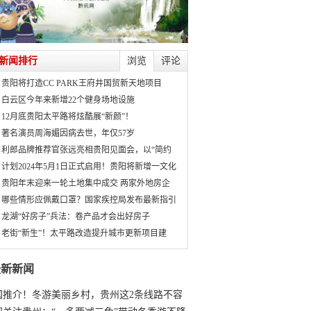
新闻排行
浏览
评论
贵阳将打造CC PARK王府井国贸新天地项目
白云区今年来新增22个健身场地设施
12月底贵阳太平路将炫酷展“新颜”！
著名演员周海媚因病去世，年仅57岁
利郎品牌推荐官张远亮相贵阳见面会，以“简约
计划2024年5月1日正式启用！贵阳将新增一文化
贵阳年末迎来一轮土地集中成交 两家外地房企
哪些情形应佩戴口罩？国家疾控局发布最新指引
龙湖“好房子”兵法：卷产品才会出好房子
老街“新生”！太平路改造提升城市更新项目建
最新新闻
国推介！冬游美丽乡村，贵州这2条线路不容