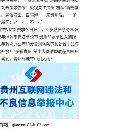
过
视关注贵州：“一多两减三免”带动冬季游不降
余场赛事等你来！央视关注贵州“村超”新赛季
“打响”
食、民俗演出、自驾游……来贵州玩，“一多
减三免”！
安新区：这一年，不一样！
州“村超”新赛季今日开启，62支队伍争夺20强
额
23年绿色制造名单公布 贵州35家单位入选绿
工厂
人民政府办公厅印发贵州省防范和处置非法集
工作实施细则
费开放！“多彩贵州”美术大赛雕塑展在贵阳开
持续至1月19日
水驾到，贵州局地有中到大雨～
箱：qianxun162@163.com