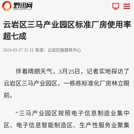
云岩区三马产业园区标准厂房使用率
超七成
2024-03-27 21:12
来源：云岩区融媒体中心
伴着晴朗天气，3月25日，记者实地探访了
云岩区三马产业园区，一栋栋标准化厂房林立眼
前。
“三马产业园区按照电子信息制造业集中
区、电子信息智能制造区、生产性服务业聚集