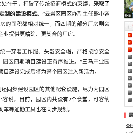
之处在于，打破了传统招商模式的束缚，
采取了
定制的建设模式
。”云岩区园区办副主任熊小容
外链
厂房的面积都相对统一，而四期的部分厂房则会
企业提供更精确、更契合的厂房。
1
2
3
统一穿着工作服、头戴安全帽，严格按照安全
4
，园区四期项目建设正有序推进。”三马产业园
5
6
项目建设完成后将为整个园区注入新活力。
7
8
们还同步建设园区的其他配套设施，尽力为园区
9
小容说，目前，园区内共设有2个食堂，可容纳
10
动车等通勤工具也在同步规划。
全