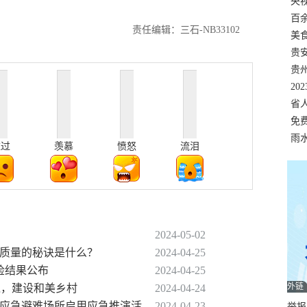
错
央
温
百
责任编辑：三石-NB33102
正式
美
两
贵
贵
名
20
色
省
资
免
展，
雨
难过
羡慕
愤怒
流泪
2024-05-02
高质量的秘诀是什么？
2024-04-25
年检结果公布
2024-04-25
外链
环境，建设和美乡村
2024-04-24
4年应急避难场所启用应急推演活
2024-04-23
举报邮