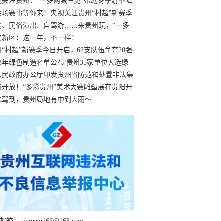
过
视关注贵州：“一多两减三免”带动冬季游不降
余场赛事等你来！央视关注贵州“村超”新赛季
“打响”
食、民俗演出、自驾游……来贵州玩，“一多
减三免”！
安新区：这一年，不一样！
州“村超”新赛季今日开启，62支队伍争夺20强
额
23年绿色制造名单公布 贵州35家单位入选绿
工厂
人民政府办公厅印发贵州省防范和处置非法集
工作实施细则
费开放！“多彩贵州”美术大赛雕塑展在贵阳开
持续至1月19日
水驾到，贵州局地有中到大雨～
箱：qianxun162@163.com