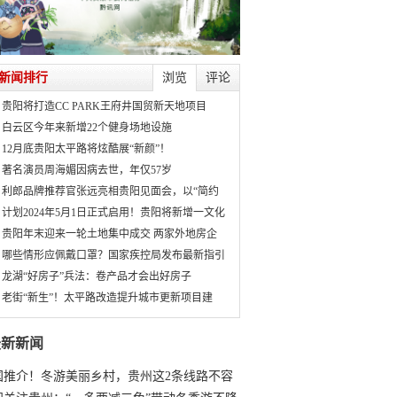
新闻排行
浏览
评论
贵阳将打造CC PARK王府井国贸新天地项目
白云区今年来新增22个健身场地设施
12月底贵阳太平路将炫酷展“新颜”！
著名演员周海媚因病去世，年仅57岁
利郎品牌推荐官张远亮相贵阳见面会，以“简约
计划2024年5月1日正式启用！贵阳将新增一文化
贵阳年末迎来一轮土地集中成交 两家外地房企
哪些情形应佩戴口罩？国家疾控局发布最新指引
龙湖“好房子”兵法：卷产品才会出好房子
老街“新生”！太平路改造提升城市更新项目建
最新新闻
国推介！冬游美丽乡村，贵州这2条线路不容