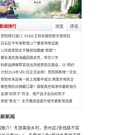
新闻排行
浏览
评论
贵阳将打造CC PARK王府井国贸新天地项目
白云区今年来新增22个健身场地设施
12月底贵阳太平路将炫酷展“新颜”！
著名演员周海媚因病去世，年仅57岁
利郎品牌推荐官张远亮相贵阳见面会，以“简约
计划2024年5月1日正式启用！贵阳将新增一文化
贵阳年末迎来一轮土地集中成交 两家外地房企
哪些情形应佩戴口罩？国家疾控局发布最新指引
龙湖“好房子”兵法：卷产品才会出好房子
老街“新生”！太平路改造提升城市更新项目建
最新新闻
国推介！冬游美丽乡村，贵州这2条线路不容