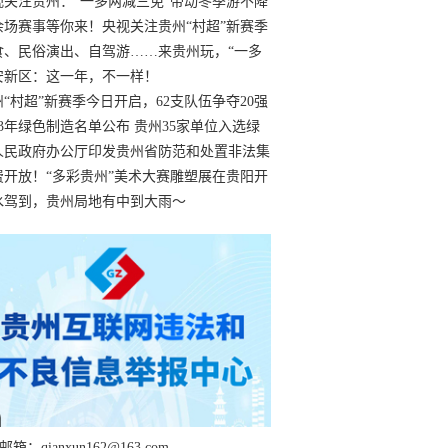
过
视关注贵州：“一多两减三免”带动冬季游不降
余场赛事等你来！央视关注贵州“村超”新赛季
“打响”
食、民俗演出、自驾游……来贵州玩，“一多
减三免”！
安新区：这一年，不一样！
州“村超”新赛季今日开启，62支队伍争夺20强
额
23年绿色制造名单公布 贵州35家单位入选绿
工厂
人民政府办公厅印发贵州省防范和处置非法集
工作实施细则
费开放！“多彩贵州”美术大赛雕塑展在贵阳开
持续至1月19日
水驾到，贵州局地有中到大雨～
箱：qianxun162@163.com