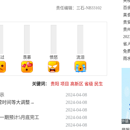
错
央
温
百
责任编辑：三石-NB33102
正式
美
两
贵
贵
名
20
色
省
资
免
难过
羡慕
愤怒
流泪
展，
雨
关键词：
贵阳
项目
高新区
省级
民生
提示
2024-04-08
运营时间等大调整→
2024-04-08
2024-04-08
目一期预计5月底完工
2024-04-08
外链
2024-04-08
举报邮