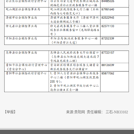
【举报】
来源:贵阳网 责任编辑： 三石-NB33102