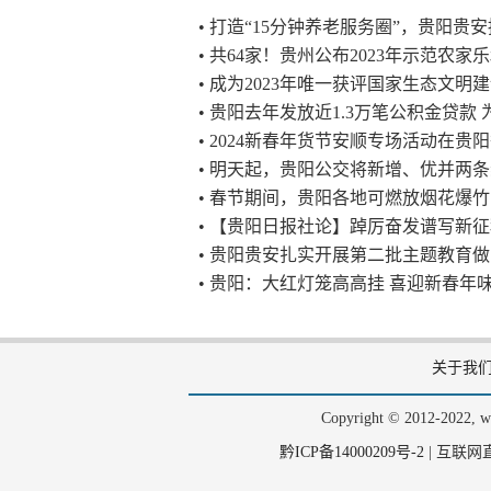
• 打造“15分钟养老服务圈”，贵阳
• 共64家！贵州公布2023年示范农家
• 成为2023年唯一获评国家生态文
• 贵阳去年发放近1.3万笔公积金贷款
• 2024新春年货节安顺专场活动在贵
• 明天起，贵阳公交将新增、优并两
• 春节期间，贵阳各地可燃放烟花爆
• 【贵阳日报社论】踔厉奋发谱写新征
• 贵阳贵安扎实开展第二批主题教育做
• 贵阳：大红灯笼高高挂 喜迎新春年
关于我
Copyright © 2012-202
黔ICP备14000209号-2
|
互联网直播