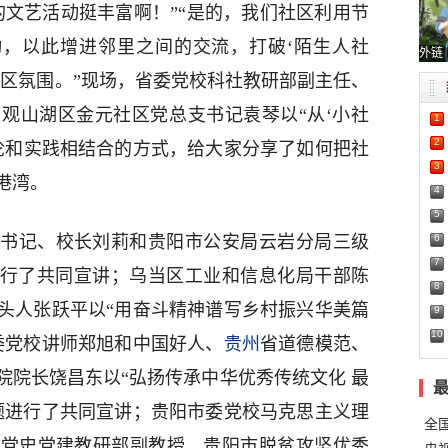
的文艺活动挺丰富啊！”“是的，我们社区利用节
动，以此增进邻里之间的交流，打破‘陌生人社
外链
社区氛围。”现场，省委党校科社教研部副主任、
观山湖区金元社区党总支书记袁琴以“从‘小社
1
2
理论和实践相结合的方式，给大家分享了如何把社
3
港湾。
4
5
6
书记、校长刘莉和贵阳市公安局云岩分局三级
7
进行了共同宣讲；乌当区工业和信息化局干部陈
8
头人张跃平以“用奋斗精神谱写乡村振兴华美篇
9
10
委党校讲师郑旭和中国好人、
贵州
省道德模范、
院院长饶昌东以“弘扬传承中华优秀传统文化 最
题进行了共同宣讲；贵阳市委党校马克思主义理
全
校党史党建教研部副教授、贵阳市脱贫攻坚优秀