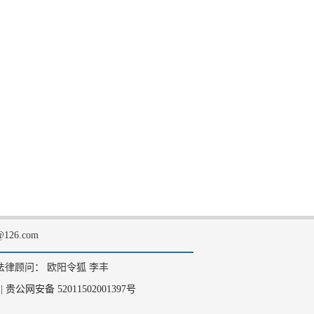
126.com
法律顾问： 欧阳令狐 李丰
|
贵公网安备 52011502001397号