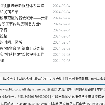
贵安持续推进养老服务体系建设
2024-02-04
乐和民宿名单
2024-02-04
明建设示范区的省会城市——贵阳
2024-02-04
 为职工节约购房利息支出9.1
2024-02-04
阳举行
2024-02-04
条线路
2024-02-04
竹的时间、区域→
2024-02-04
程“强省会”新篇章！热烈祝
2024-02-03
实“排队抓尾”整顿提升工作
2024-02-03
味浓
2024-02-03
们
|
版权声明
|
网站地图
|
联系我们
|
免责声明
|
黔讯网服务邮箱：gzyisaide@
2, www.qx162.com. All rights reserved.黔讯网 未经同意不得复制和镜像 |
本网
备案号：黔ILS备201708030002 |
互联网新闻信息服务从业培训资格证
举报邮箱：qianxun162@163.com |
违法和不良信息举报电话:15519583885