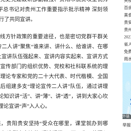
错
央
温
百
平总书记对贵州工作重要指示批示精神 深刻领
正式
美
进行了共同宣讲。
两
贵
贵
线方针政策的重要途径，也是密切党群干群关
名
20
色
省
传二人讲”聚焦“谁来讲、讲什么、给谁讲、在哪
资
免
让宣讲队伍强起来、宣讲内容实起来、宣讲方式
展，
雨
挥宣传部门的组织优势、党校和社科联系统的理
校理论专家和党的二十大代表、时代楷模、全国
后组建多支“理论宣传二人讲”队伍，通过讲理
知识讲“活”、讲“薄”、讲“透”，讲到大家心坎
论宣讲“声”入人心。
外链
来，贵阳贵安坚持“受众在哪里，课堂就办到哪
举报邮