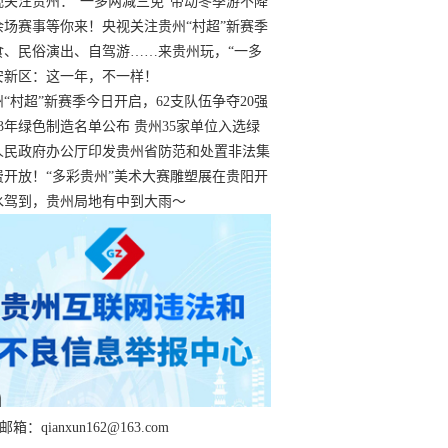
过
视关注贵州：“一多两减三免”带动冬季游不降
余场赛事等你来！央视关注贵州“村超”新赛季
“打响”
食、民俗演出、自驾游……来贵州玩，“一多
减三免”！
安新区：这一年，不一样！
州“村超”新赛季今日开启，62支队伍争夺20强
额
23年绿色制造名单公布 贵州35家单位入选绿
工厂
人民政府办公厅印发贵州省防范和处置非法集
工作实施细则
费开放！“多彩贵州”美术大赛雕塑展在贵阳开
持续至1月19日
水驾到，贵州局地有中到大雨～
箱：qianxun162@163.com