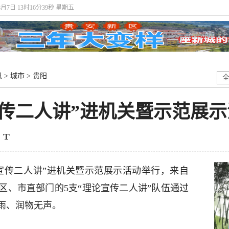
8月7日 13时16分40秒 星期五
讯
>
城市
>
贵阳
宣传二人讲”进机关暨示范展
论宣传二人讲”进机关暨示范展示活动举行，来自
区、市直部门的5支“理论宣传二人讲”队伍通过
雨、润物无声。