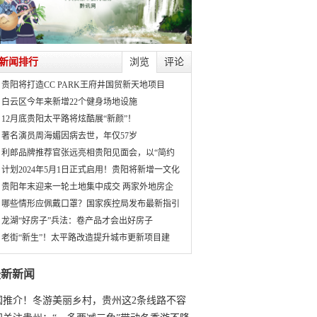
新闻排行
浏览
评论
贵阳将打造CC PARK王府井国贸新天地项目
白云区今年来新增22个健身场地设施
12月底贵阳太平路将炫酷展“新颜”！
著名演员周海媚因病去世，年仅57岁
利郎品牌推荐官张远亮相贵阳见面会，以“简约
计划2024年5月1日正式启用！贵阳将新增一文化
贵阳年末迎来一轮土地集中成交 两家外地房企
哪些情形应佩戴口罩？国家疾控局发布最新指引
龙湖“好房子”兵法：卷产品才会出好房子
老街“新生”！太平路改造提升城市更新项目建
最新新闻
国推介！冬游美丽乡村，贵州这2条线路不容