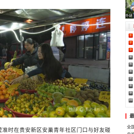
外链
1
2
3
4
5
6
7
8
9
10
全
莹准时在贵安新区安巢青年社区门口与好友碰