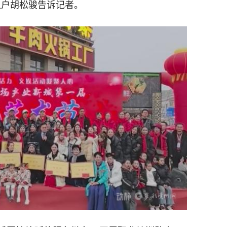
租户胡松骏告诉记者。