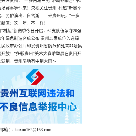
过
视关注贵州：“一多两减三免”带动冬季游不降
余场赛事等你来！央视关注贵州“村超”新赛季
“打响”
食、民俗演出、自驾游……来贵州玩，“一多
减三免”！
安新区：这一年，不一样！
州“村超”新赛季今日开启，62支队伍争夺20强
额
23年绿色制造名单公布 贵州35家单位入选绿
工厂
人民政府办公厅印发贵州省防范和处置非法集
工作实施细则
费开放！“多彩贵州”美术大赛雕塑展在贵阳开
持续至1月19日
水驾到，贵州局地有中到大雨～
箱：qianxun162@163.com