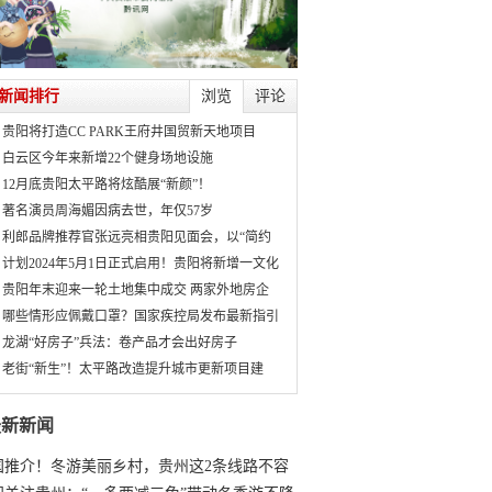
新闻排行
浏览
评论
贵阳将打造CC PARK王府井国贸新天地项目
白云区今年来新增22个健身场地设施
12月底贵阳太平路将炫酷展“新颜”！
著名演员周海媚因病去世，年仅57岁
利郎品牌推荐官张远亮相贵阳见面会，以“简约
计划2024年5月1日正式启用！贵阳将新增一文化
贵阳年末迎来一轮土地集中成交 两家外地房企
哪些情形应佩戴口罩？国家疾控局发布最新指引
龙湖“好房子”兵法：卷产品才会出好房子
老街“新生”！太平路改造提升城市更新项目建
最新新闻
国推介！冬游美丽乡村，贵州这2条线路不容