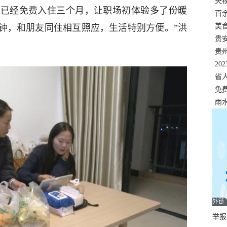
错
央
们已经免费入住三个月，让职场初体验多了份暖
温
百
正式
美
分钟，和朋友同住相互照应，生活特别方便。”洪
两
贵
贵
名
20
色
省
资
免
展，
雨
外链
举报邮