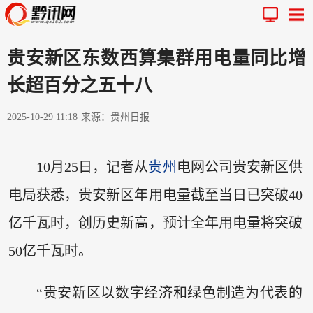
贵安新区东数西算集群用电量同比增
长超百分之五十八
2025-10-29 11:18
来源：贵州日报
10月25日，记者从
贵州
电网公司贵安新区供
电局获悉，贵安新区年用电量截至当日已突破40
亿千瓦时，创历史新高，预计全年用电量将突破
50亿千瓦时。
“贵安新区以数字经济和绿色制造为代表的