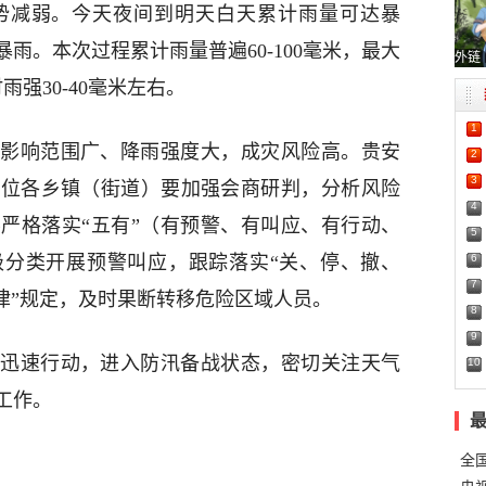
天雨势减弱。今天夜间到明天白天累计雨量可达暴
雨。本次过程累计雨量普遍60-100毫米，最大
外链
雨强30-40毫米左右。
1
影响范围广、降雨强度大，成灾风险高。贵安
2
3
单位各乡镇（街道）要加强会商研判，分析风险
4
严格落实“五有”（有预警、有叫应、有行动、
5
6
级分类开展预警叫应，跟踪落实“关、停、撤、
7
律”规定，及时果断转移危险区域人员。
8
9
迅速行动，进入防汛备战状态，密切关注天气
10
工作。
全