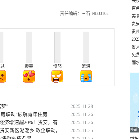
错
央
温
百
责任编辑：三石-NB33102
正式
美
两
贵
贵
名
20
色
省
资
免
展，
雨
难过
羡慕
愤怒
流泪
居梦”
2025-11-28
“三房联动”破解青年住房
2025-11-26
度经济增速超20%！贵安，有
2025-11-26
外链
—贵安新区湖潮乡 政企联动，
2025-11-25
产业集群效应凸显
2025-11-25
举报邮