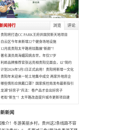
新闻排行
浏览
评论
贵阳将打造CC PARK王府井国贸新天地项目
白云区今年来新增22个健身场地设施
12月底贵阳太平路将炫酷展“新颜”！
著名演员周海媚因病去世，年仅57岁
利郎品牌推荐官张远亮相贵阳见面会，以“简约
计划2024年5月1日正式启用！贵阳将新增一文化
贵阳年末迎来一轮土地集中成交 两家外地房企
哪些情形应佩戴口罩？国家疾控局发布最新指引
龙湖“好房子”兵法：卷产品才会出好房子
老街“新生”！太平路改造提升城市更新项目建
最新新闻
国推介！冬游美丽乡村，贵州这2条线路不容