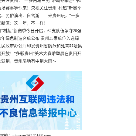
过
视关注贵州：“一多两减三免”带动冬季游不降
余场赛事等你来！央视关注贵州“村超”新赛季
“打响”
食、民俗演出、自驾游……来贵州玩，“一多
减三免”！
安新区：这一年，不一样！
州“村超”新赛季今日开启，62支队伍争夺20强
额
23年绿色制造名单公布 贵州35家单位入选绿
工厂
人民政府办公厅印发贵州省防范和处置非法集
工作实施细则
费开放！“多彩贵州”美术大赛雕塑展在贵阳开
持续至1月19日
水驾到，贵州局地有中到大雨～
箱：qianxun162@163.com