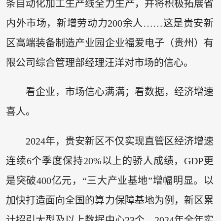
条自动化加工生产线全力生产，并将积极拓展省
内外市场，新增劳动力200余人……这是贵安新
区高端装备制造产业园企业福爱电子（贵州）有
限公司综合管理部经理汪洋对市场的信心。
看企业，市场信心满满；看数据，经济增速
喜人。
2024年，贵安新区不仅实现直管区经济增速
连续6个季度保持20%以上的骄人成绩，GDP更
是突破400亿元，“三大产业基地”增幅明显。以
加快打造面向全国的算力保障基地为例，新区累
计招引大型及以上数据中心23个，2024年全年实