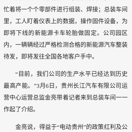
忙着将一个个零部件进行组装、焊接；总装车间
里，工人盯着仪表上的数据，操作固件设备，为
即将下线的新能源卡车轮胎做固定。公司园区
内，一辆辆经过严格检测合格的新能源汽车整装
待发，即将发往全国各地客户手中。
“目前，我们公司的生产水平已经达到历史
最高产能。”3月6日，贵州长江汽车有限公司运
营中心运营总监金亮带着记者来到总装车间一一
作起了介绍。
金亮说，得益于“电动贵州”的政策红利及公