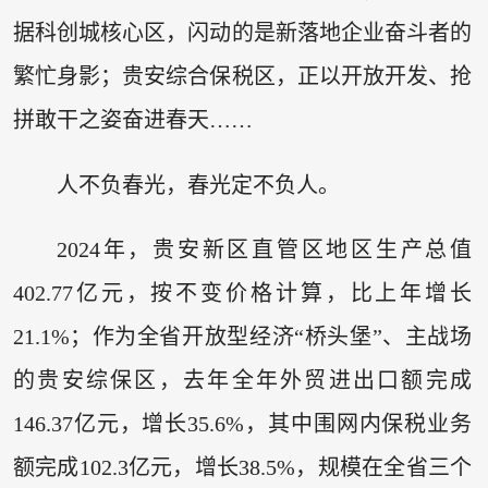
据科创城核心区，闪动的是新落地企业奋斗者的
繁忙身影；贵安综合保税区，正以开放开发、抢
拼敢干之姿奋进春天……
人不负春光，春光定不负人。
2024年，贵安新区直管区地区生产总值
402.77亿元，按不变价格计算，比上年增长
21.1%；作为全省开放型经济“桥头堡”、主战场
的贵安综保区，去年全年外贸进出口额完成
146.37亿元，增长35.6%，其中围网内保税业务
额完成102.3亿元，增长38.5%，规模在全省三个