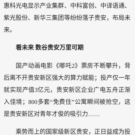
惠科光电显示产业集群、中科富创、中译语通、
紫光股份、新华三集团等纷纷落子贵安，布局未
来。
看未来 数谷贵安万里可期
国产动画电影《哪吒2》票房不断攀升，背
后离不开贵安新区强大的算力赋能；投产仅一年
就实现产值3亿元，贵安新区企业广电五舟正渐
入佳境；800多套“免费住”公寓瞬间被抢空，这
是贵安新区对青年才俊的吸引力……
乘势而上的国家级新区贵安，正日益成为投