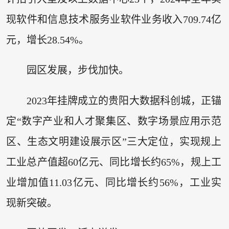
现软件和信息技术服务业软件业务收入709.74亿
元，增长28.54%。
园区发展，步伐加快。
2023年挂牌成立的贵阳大数据科创城，正锚
定“数字产业和人才聚集区、数字场景应用示范
区、生态文明建设展示区”三大定位，实现规上
工业总产值超60亿元、同比增长约65%，规上工
业增加值11.03亿元、同比增长约56%，工业实
现新突破。