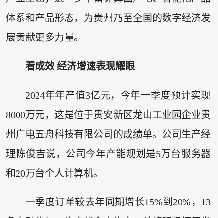
体系和产品形态，为贵州乃至全国的数字经济发
展贡献更多力量。
看成效 经济增速表现耀眼
2024年年产值3亿元，今年一季度预计实现
8000万元，这是位于贵安新区龙山工业园企业贵
州广电五舟科技有限公司的成绩单。公司生产经
理陈俊吉说，公司今年产能规划是5万台服务器
和20万台个人计算机。
一季度订单较去年同期增长15%到20%，13