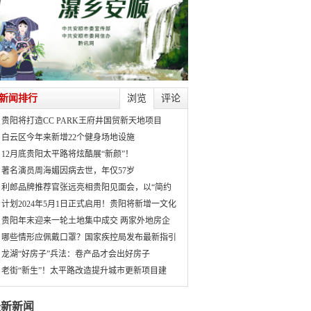
新闻排行
浏览
评论
贵阳将打造CC PARK王府井国贸新天地项目
白云区今年来新增22个健身场地设施
12月底贵阳太平路将炫酷展“新颜”！
著名演员周海媚因病去世，年仅57岁
利郎品牌推荐官张远亮相贵阳见面会，以“简约
计划2024年5月1日正式启用！贵阳将新增一文化
贵阳年末迎来一轮土地集中成交 两家外地房企
哪些情形应佩戴口罩？国家疾控局发布最新指引
龙湖“好房子”兵法：卷产品才会出好房子
老街“新生”！太平路改造提升城市更新项目建
最新新闻