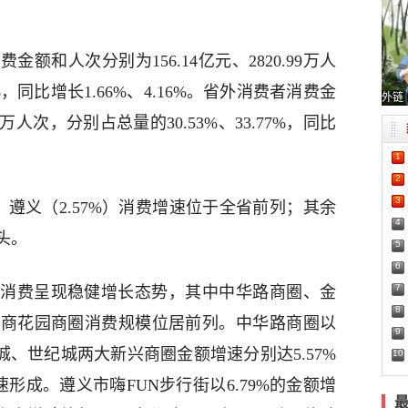
额和人次分别为156.14亿元、2820.99万人
3%，同比增长1.66%、4.16%。省外消费者消费金
外链
2万人次，分别占总量的30.53%、33.77%，同比
1
2
3
）、遵义（2.57%）消费增速位于全省前列；其余
4
头。
5
6
7
消费呈现稳健增长态势，其中中华路商圈、金
8
招商花园商圈消费规模位居前列。中华路商圈以
9
城、世纪城两大新兴商圈金额增速分别达5.57%
10
速形成。遵义市嗨FUN步行街以6.79%的金额增