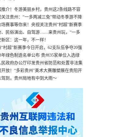
国推介！冬游美丽乡村，贵州这2条线路不容
过
视关注贵州：“一多两减三免”带动冬季游不降
余场赛事等你来！央视关注贵州“村超”新赛季
“打响”
食、民俗演出、自驾游……来贵州玩，“一多
减三免”！
安新区：这一年，不一样！
州“村超”新赛季今日开启，62支队伍争夺20强
额
23年绿色制造名单公布 贵州35家单位入选绿
工厂
人民政府办公厅印发贵州省防范和处置非法集
工作实施细则
费开放！“多彩贵州”美术大赛雕塑展在贵阳开
持续至1月19日
水驾到，贵州局地有中到大雨～