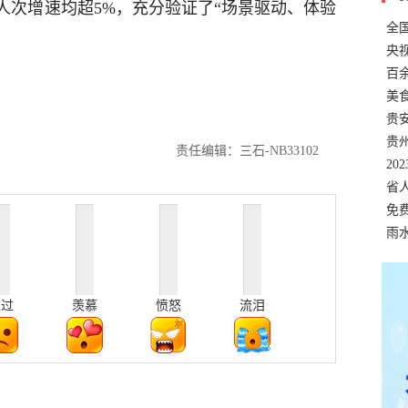
人次增速均超5%，充分验证了“场景驱动、体验
全
错
央
温
百
正式
美
两
贵
贵
责任编辑：三石-NB33102
名
20
色
省
资
免
展，
雨
难过
羡慕
愤怒
流泪