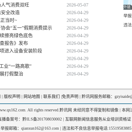
场人气消费双旺
2026-05-07
外链
电安全改造
2026-04-29
举报邮
玩正当时~
2026-04-29
违法
者协会“五一”假期消费提示
2026-04-29
持续擦亮绿色底色
2026-04-29
审查报告》发布
2026-04-29
子项进入设备安装阶段
2026-04-29
2026-04-29
工业“一路高歌”
2026-04-29
开展打假整治
2026-04-29
们
|
版权声明
|
网站地图
|
联系我们
|
免责声明
|
黔讯网服务邮箱：gzyisaide@
2, www.qx162.com. All rights reserved.黔讯网 未经同意不得复制和镜像 |
本网
备案号：黔ILS备201708030002 |
互联网新闻信息服务从业培训资格证
举报邮箱：qianxun162@163.com |
违法和不良信息举报电话:15519583885