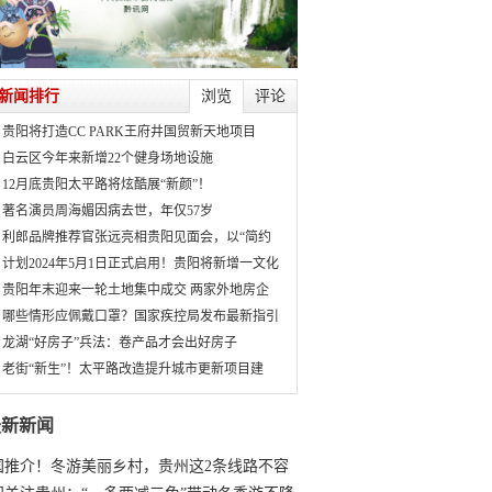
新闻排行
浏览
评论
贵阳将打造CC PARK王府井国贸新天地项目
白云区今年来新增22个健身场地设施
12月底贵阳太平路将炫酷展“新颜”！
著名演员周海媚因病去世，年仅57岁
利郎品牌推荐官张远亮相贵阳见面会，以“简约
计划2024年5月1日正式启用！贵阳将新增一文化
贵阳年末迎来一轮土地集中成交 两家外地房企
哪些情形应佩戴口罩？国家疾控局发布最新指引
龙湖“好房子”兵法：卷产品才会出好房子
老街“新生”！太平路改造提升城市更新项目建
最新新闻
国推介！冬游美丽乡村，贵州这2条线路不容