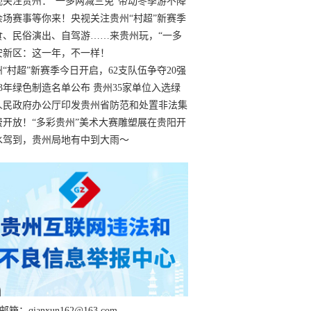
过
视关注贵州：“一多两减三免”带动冬季游不降
余场赛事等你来！央视关注贵州“村超”新赛季
“打响”
食、民俗演出、自驾游……来贵州玩，“一多
减三免”！
安新区：这一年，不一样！
州“村超”新赛季今日开启，62支队伍争夺20强
额
23年绿色制造名单公布 贵州35家单位入选绿
工厂
人民政府办公厅印发贵州省防范和处置非法集
工作实施细则
费开放！“多彩贵州”美术大赛雕塑展在贵阳开
持续至1月19日
水驾到，贵州局地有中到大雨～
箱：qianxun162@163.com