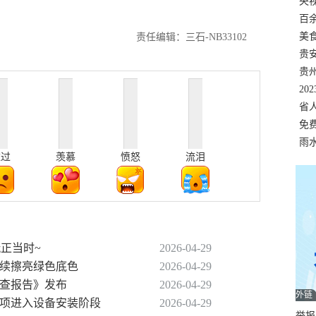
错
央
温
百
正式
美
责任编辑：三石-NB33102
两
贵
贵
名
20
色
省
资
免
展，
雨
难过
羡慕
愤怒
流泪
玩正当时~
2026-04-29
持续擦亮绿色底色
2026-04-29
审查报告》发布
2026-04-29
外链
子项进入设备安装阶段
2026-04-29
举报邮