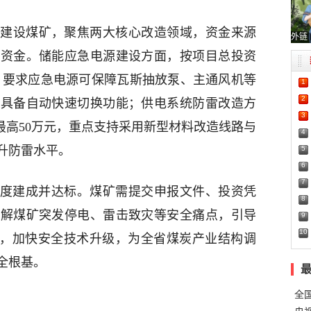
建设煤矿，聚焦两大核心改造领域，资金来源
外链
项资金。储能应急电源建设方面，按项目总投资
元，要求应急电源可保障瓦斯抽放泵、主通风机等
1
2
，具备自动快速切换功能；供电系统防雷改造方
3
最高50万元，重点支持采用新型材料改造线路与
4
升防雷水平。
5
6
7
6年度建成并达标。煤矿需提交申报文件、投资凭
8
破解煤矿突发停电、雷击致灾等安全痛点，引导
9
10
控”，加快安全技术升级，为全省煤炭产业结构调
全根基。
全