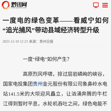
一度电的绿色变革——看威宁如何
“追光捕风”带动县域经济转型升级
2025-12-10 12:23
来源：贵州日报
一度“绿电”如何产生？
高原烈风呼啸，掠过层岩嶙峋的峡谷，
国家电投集团
贵州
金元股份有限公司象鼻岭水电
站141.5米的大坝迎风矗立，让汹涌奔腾的牛栏
江得到暂时平息，水轮机吞吐之间，绿色电能不