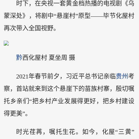
时下，在央视一套黄金档热播的电视剧《乌
蒙深处》，将剧中“悬崖村”原型——毕节化屋村
再次带入全国视野。
黔
西化屋村 夏坐周 摄
2021年春节前夕，习近平总书记亲临
贵州
考
察，首站就来到这个悬崖下的苗族村寨，殷切嘱
托乡亲们“把乡村产业发展得更好，把乡村建设
得更美”。
时光荏苒，嘱托生花。如今，化屋“三黄”