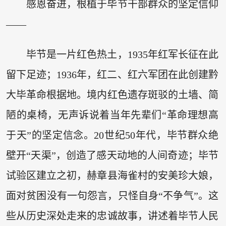
感恩奋进，根植于毕节干部群众的坚定信仰
——
毕节是一片红色热土，1935年红军长征在此
留下足迹；1936年，红二、红六军团在此创建黔
大毕革命根据地。境内红色遗存斑驳的土墙、简
陋的桌椅，无声诉说着当年先辈们“革命理想高
于天”的坚定信念。20世纪50年代，毕节群众绝
壁开“天渠”，创造了感天动地的人间奇迹；毕节
试验区建立之初，赫章县海雀村的安美珍大娘，
面对贫困没有一句怨言，只怪自身“不争气”。这
些从历史深处走来的忠诚故事，讲述着毕节人民