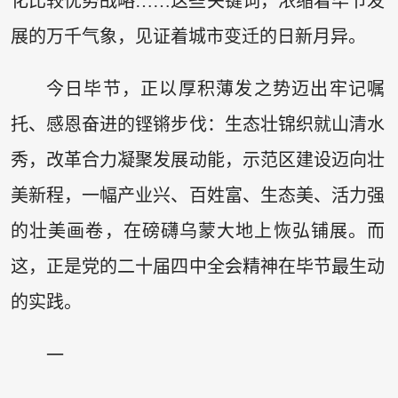
化比较优势战略……这些关键词，浓缩着毕节发
展的万千气象，见证着城市变迁的日新月异。
今日毕节，正以厚积薄发之势迈出牢记嘱
托、感恩奋进的铿锵步伐：生态壮锦织就山清水
秀，改革合力凝聚发展动能，示范区建设迈向壮
美新程，一幅产业兴、百姓富、生态美、活力强
的壮美画卷，在磅礴乌蒙大地上恢弘铺展。而
这，正是党的二十届四中全会精神在毕节最生动
的实践。
一