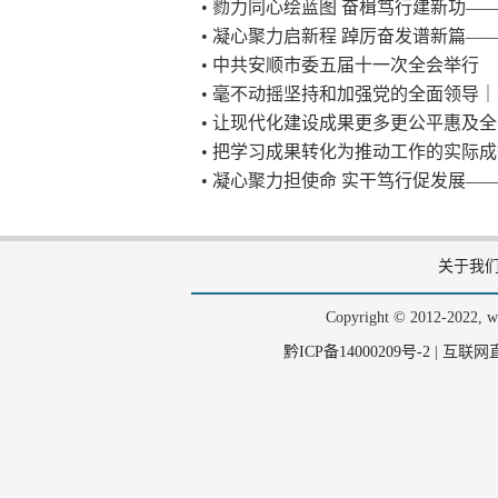
• 勠力同心绘蓝图 奋楫笃行建新功
• 凝心聚力启新程 踔厉奋发谱新篇
• 中共安顺市委五届十一次全会举行
• 毫不动摇坚持和加强党的全面领导
• 让现代化建设成果更多更公平惠及
• 把学习成果转化为推动工作的实际
• 凝心聚力担使命 实干笃行促发展
关于我
Copyright © 2012-202
黔ICP备14000209号-2
|
互联网直播