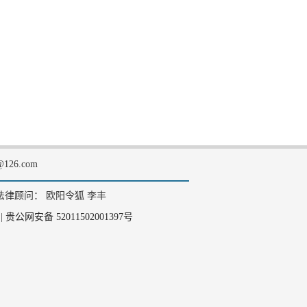
126.com
法律顾问： 欧阳令狐 李丰
|
贵公网安备 52011502001397号