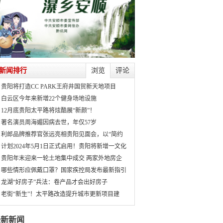
新闻排行
浏览
评论
贵阳将打造CC PARK王府井国贸新天地项目
白云区今年来新增22个健身场地设施
12月底贵阳太平路将炫酷展“新颜”！
著名演员周海媚因病去世，年仅57岁
利郎品牌推荐官张远亮相贵阳见面会，以“简约
计划2024年5月1日正式启用！贵阳将新增一文化
贵阳年末迎来一轮土地集中成交 两家外地房企
哪些情形应佩戴口罩？国家疾控局发布最新指引
龙湖“好房子”兵法：卷产品才会出好房子
老街“新生”！太平路改造提升城市更新项目建
最新新闻