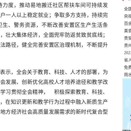
持力度，推动易地搬迁社区帮扶车间可持续发
全
一户一人以上稳定就业；争取多方支持，持续完
错
央
温
百
卫生、警务资源，不断改善安置区生产生活条
正式
美
目，壮大集体经济，全面兜牢防返贫致贫底线；
两
贵
方法路径，健全完善安置区治理机制，不断提升
贵
名
20
色
省
资
免
表示，全会关于教育、科技、人才的部署，为
展，
雨
社会发展、创新优化高校人才培养途径和教学改
入学习贯彻全会精神， 积极探索教育、科技、
式，在知识更新和教学行为过程中融入新质生产
和地方经济社会高质量发展需求的新时代复合型