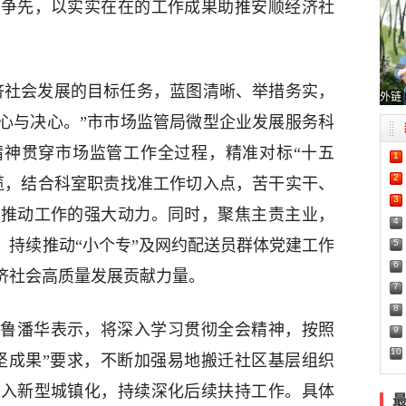
勇争先，以实实在在的工作成果助推安顺经济社
济社会发展的目标任务，蓝图清晰、举措务实，
外链
心与决心。”市市场监管局微型企业发展服务科
精神贯穿市场监管工作全过程，精准对标“十五
1
2
揽，结合科室职责找准工作切入点，苦干实干、
3
为推动工作的强大动力。同时，聚焦主责主业，
4
，持续推动“小个专”及网约配送员群体党建工作
5
6
经济社会高质量发展贡献力量。
7
8
鲁潘华表示，将深入学习贯彻全会精神，按照
9
10
坚成果”要求，不断加强易地搬迁社区基层组织
融入新型城镇化，持续深化后续扶持工作。具体