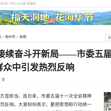
8月6日 17时47分45秒 星期四
讯
>
地州市
>
安顺
 接续奋斗开新局——市委五
群众中引发热烈反响
方显担当。连日来，市委五届十一次全会精神
热烈反响。大家纷纷表示，要把思想和行动统一