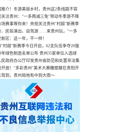
国推介！冬游美丽乡村，贵州这2条线路不容
过
视关注贵州：“一多两减三免”带动冬季游不降
余场赛事等你来！央视关注贵州“村超”新赛季
“打响”
食、民俗演出、自驾游……来贵州玩，“一多
减三免”！
安新区：这一年，不一样！
州“村超”新赛季今日开启，62支队伍争夺20强
额
23年绿色制造名单公布 贵州35家单位入选绿
工厂
人民政府办公厅印发贵州省防范和处置非法集
工作实施细则
费开放！“多彩贵州”美术大赛雕塑展在贵阳开
持续至1月19日
水驾到，贵州局地有中到大雨～