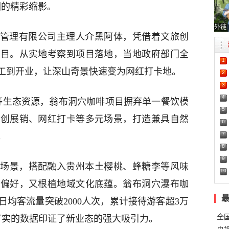
圈的精彩缩影。
外链
管理有限公司主理人介黑阿体，凭借着文旅创
项目。从实地考察到项目落地，当地政府部门全
1
工到开业，让深山奇景快速变为网红打卡地。
2
3
4
等生态资源，翁布洞穴咖啡项目摒弃单一餐饮模
5
文创展销、网红打卡等多元场景，打造兼具自然
6
7
。
8
9
场景，搭配融入贵州本土樱桃、蜂糖李等风味
10
费偏好，又根植地域文化底蕴。翁布洞穴瀑布咖
均客流量突破2000人次，累计接待游客超3万
全
打实的数据印证了新业态的强大吸引力。