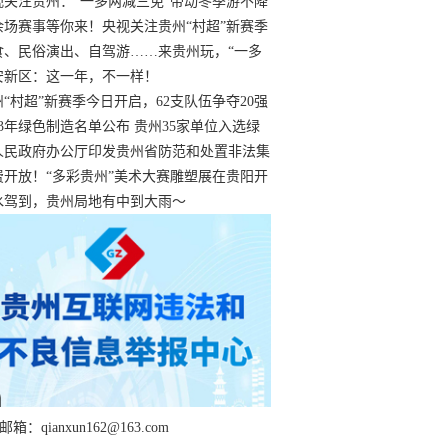
过
视关注贵州：“一多两减三免”带动冬季游不降
余场赛事等你来！央视关注贵州“村超”新赛季
“打响”
食、民俗演出、自驾游……来贵州玩，“一多
减三免”！
安新区：这一年，不一样！
州“村超”新赛季今日开启，62支队伍争夺20强
额
23年绿色制造名单公布 贵州35家单位入选绿
工厂
人民政府办公厅印发贵州省防范和处置非法集
工作实施细则
费开放！“多彩贵州”美术大赛雕塑展在贵阳开
持续至1月19日
水驾到，贵州局地有中到大雨～
箱：qianxun162@163.com