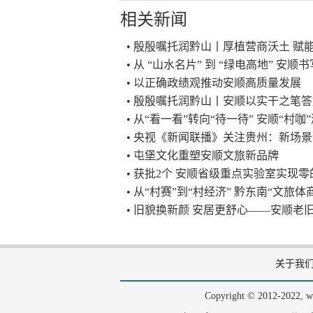
相关新闻
• 殷殷嘱托润黔山丨厚植营商沃土 
• 从 “山水名片” 到 “绿电高地” 安
• 以正确政绩观推动安顺高质量发展
• 殷殷嘱托润黔山丨安顺以实干之笔答
• 从“看一看”转向“待一待” 安顺“村
• 央视《新闻联播》关注贵州：新场
• 屯堡文化重塑安顺文旅新品牌
• 获批2个 安顺省级重点实验室实现
• 从“村赛”到“村经济” 黔东南“文旅
• 旧貌换新颜 安居更舒心——安顺
关于我
Copyright © 2012-202