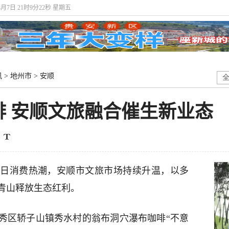
8月7日 21时9分22秒 星期五
讯
>
地州市
>
安顺
啡 安顺文旅融合催生新业态
日消费热潮，安顺市文旅市场持续升温，以多
青山释放生态红利。
秀区轿子山镇秀水村的翁布洞穴瀑布咖啡“不意