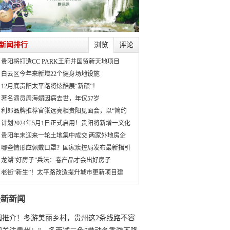
新闻排行
浏览
评论
贵阳将打造CC PARK王府井国贸新天地项目
白云区今年来新增22个健身场地设施
12月底贵阳太平路将炫酷展“新颜”！
著名演员周海媚因病去世，年仅57岁
利郎品牌推荐官张远亮相贵阳见面会，以“简约
计划2024年5月1日正式启用！贵阳将新增一文化
贵阳年末迎来一轮土地集中成交 两家外地房企
哪些情形应佩戴口罩？国家疾控局发布最新指引
龙湖“好房子”兵法：卷产品才会出好房子
老街“新生”！太平路改造提升城市更新项目建
最新新闻
国推介！冬游美丽乡村，贵州这2条线路不容