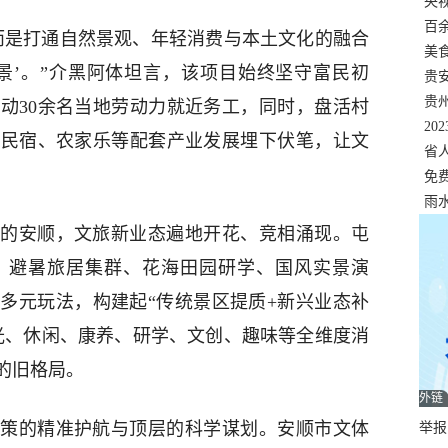
错
央
温
百
而是打通自然景观、年轻消费与本土文化的融合
正式
美
景’。”介黑阿体坦言，该项目始终坚守富民初
两
贵
贵
动30余名当地劳动力就近务工，同时，盘活村
名
20
造民宿、农家乐等配套产业发展埋下伏笔，让文
色
省
资
免
展，
雨
的安顺，文旅新业态遍地开花、竞相涌现。屯
、避暑旅居集群、花海田园研学、国风实景演
多元玩法，构建起“传统景区提质+新兴业态补
光、休闲、康养、研学、文创、趣味等全维度消
的旧格局。
外链
策的精准护航与顶层的科学谋划。安顺市文体
举报邮