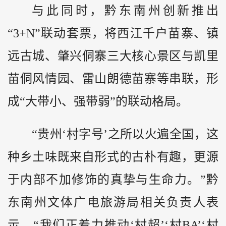
与此同时，黔东南州创新推出
“3+N”联动套票，将西江千户苗寨、镇
远古城、肇兴侗寨三大核心景区与凯里
苗侗风情园、雷山朗德苗寨等串联，形
成“大带小、强带弱”的联动格局。
“贵州‘村字号’之所以火遍全国，这
种乡土味既来自形式的古朴有趣，更源
于内部不加修饰的真挚与生命力。”黔
东南州文体广电旅游局相关负责人表
示，“我们正着力推动‘村超’‘村BA’‘村