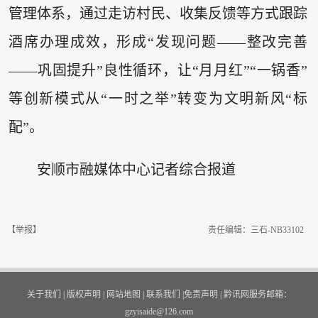
管理体系，通过走访村民、收集反馈等方式跟踪
酒席办理成效，形成“发现问题——整改完善
——巩固提升”良性循环，让“月月红”“一锅香”
等创新模式从“一时之举”转变为文明新风“标
配”。
安顺市融媒体中心记者综合报道
【举报】
责任编辑：三石-NB33102
关于我们
|
版权声明
|
网站地图
|
联系我们
|
免责声明
|
黔讯网服务邮箱：
gzyisaide@126.com