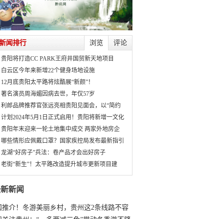
新闻排行
浏览
评论
贵阳将打造CC PARK王府井国贸新天地项目
白云区今年来新增22个健身场地设施
12月底贵阳太平路将炫酷展“新颜”！
著名演员周海媚因病去世，年仅57岁
利郎品牌推荐官张远亮相贵阳见面会，以“简约
计划2024年5月1日正式启用！贵阳将新增一文化
贵阳年末迎来一轮土地集中成交 两家外地房企
哪些情形应佩戴口罩？国家疾控局发布最新指引
龙湖“好房子”兵法：卷产品才会出好房子
老街“新生”！太平路改造提升城市更新项目建
最新新闻
国推介！冬游美丽乡村，贵州这2条线路不容