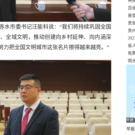
错
央
温
百
正式
美
两
贵
赤水市委书记汪能科说：“我们将持续巩固全国
贵
体、全域文明，推动创建向乡村延伸、向内涵深
名
20
色
省
努力把全国文明城市这张名片擦得越来越亮。”
资
免
展，
雨
外链
举报邮