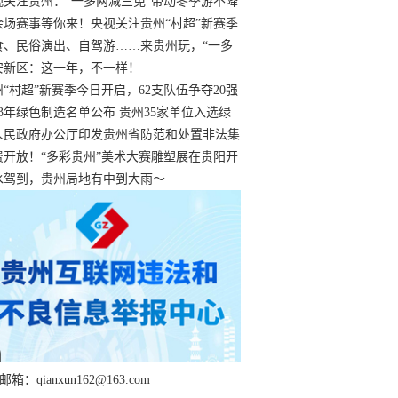
过
视关注贵州：“一多两减三免”带动冬季游不降
余场赛事等你来！央视关注贵州“村超”新赛季
“打响”
食、民俗演出、自驾游……来贵州玩，“一多
减三免”！
安新区：这一年，不一样！
州“村超”新赛季今日开启，62支队伍争夺20强
额
23年绿色制造名单公布 贵州35家单位入选绿
工厂
人民政府办公厅印发贵州省防范和处置非法集
工作实施细则
费开放！“多彩贵州”美术大赛雕塑展在贵阳开
持续至1月19日
水驾到，贵州局地有中到大雨～
箱：qianxun162@163.com