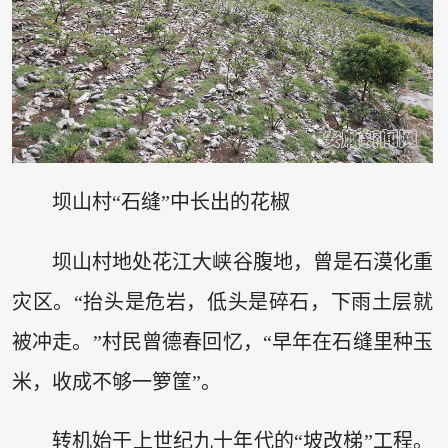
坝山村“石缝”中长出的花椒
坝山村地处花江大峡谷腹地，曾是石漠化重
灾区。“抬头是危岩，低头是碎石，下雨土层就
被冲走。”村民曾德春回忆，“早年在石缝里种玉
米，收成不够一箩筐”。
转机始于上世纪九十年代的“坡改梯”工程。