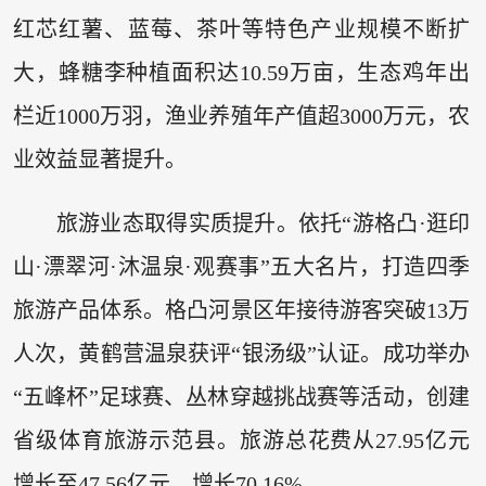
红芯红薯、蓝莓、茶叶等特色产业规模不断扩
大，蜂糖李种植面积达10.59万亩，生态鸡年出
栏近1000万羽，渔业养殖年产值超3000万元，农
业效益显著提升。
旅游业态取得实质提升。依托“游格凸·逛印
山·漂翠河·沐温泉·观赛事”五大名片，打造四季
旅游产品体系。格凸河景区年接待游客突破13万
人次，黄鹤营温泉获评“银汤级”认证。成功举办
“五峰杯”足球赛、丛林穿越挑战赛等活动，创建
省级体育旅游示范县。旅游总花费从27.95亿元
增长至47.56亿元，增长70.16%。