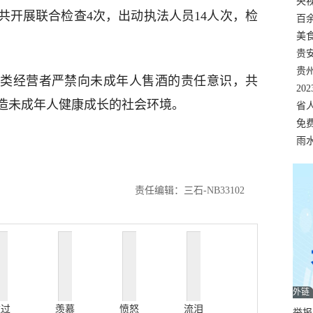
错
央
共开展联合检查4次，出动执法人员14人次，检
温
百
正式
美
两
贵
贵
类经营者严禁向未成年人售酒的责任意识，共
名
20
造未成年人健康成长的社会环境。
色
省
资
免
展，
雨
责任编辑：三石-NB33102
外链
难过
羡慕
愤怒
流泪
举报邮