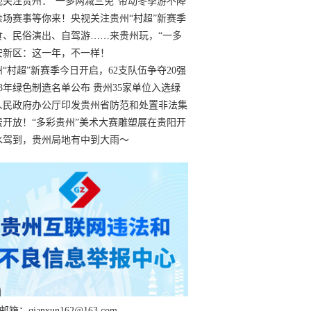
过
视关注贵州：“一多两减三免”带动冬季游不降
余场赛事等你来！央视关注贵州“村超”新赛季
“打响”
食、民俗演出、自驾游……来贵州玩，“一多
减三免”！
安新区：这一年，不一样！
州“村超”新赛季今日开启，62支队伍争夺20强
额
23年绿色制造名单公布 贵州35家单位入选绿
工厂
人民政府办公厅印发贵州省防范和处置非法集
工作实施细则
费开放！“多彩贵州”美术大赛雕塑展在贵阳开
持续至1月19日
水驾到，贵州局地有中到大雨～
箱：qianxun162@163.com