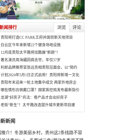
新闻排行
浏览
评论
贵阳将打造CC PARK王府井国贸新天地项目
白云区今年来新增22个健身场地设施
12月底贵阳太平路将炫酷展“新颜”！
著名演员周海媚因病去世，年仅57岁
利郎品牌推荐官张远亮相贵阳见面会，以“简约
计划2024年5月1日正式启用！贵阳将新增一文化
贵阳年末迎来一轮土地集中成交 两家外地房企
哪些情形应佩戴口罩？国家疾控局发布最新指引
龙湖“好房子”兵法：卷产品才会出好房子
老街“新生”！太平路改造提升城市更新项目建
最新新闻
国推介！冬游美丽乡村，贵州这2条线路不容